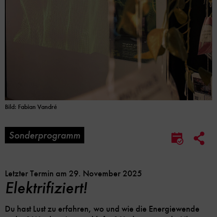
Bild: Fabian Vandré
Sonderprogramm
Soc
Im
Me
Kalender
Lin
speicher
Opt
Letzter Termin am 29. November 2025
Elektrifiziert!
Du hast Lust zu erfahren, wo und wie die Energiewende