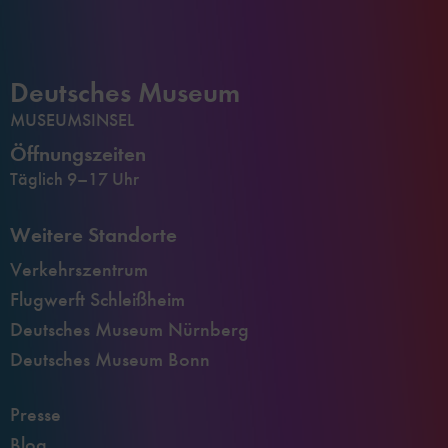
Deutsches Museum
MUSEUMSINSEL
Öffnungszeiten
Täglich 9–17 Uhr
Weitere Standorte
Verkehrszentrum
Flugwerft Schleißheim
Deutsches Museum Nürnberg
Deutsches Museum Bonn
Presse
Blog