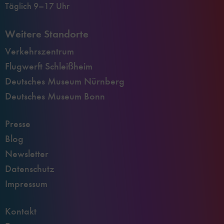
Täglich 9–17 Uhr
Weitere Standorte
Verkehrszentrum
Flugwerft Schleißheim
Deutsches Museum Nürnberg
Deutsches Museum Bonn
Presse
Blog
Newsletter
Datenschutz
Impressum
Kontakt