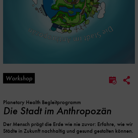
Workshop
Soc
Im
Me
Kalender
Lin
speicher
Opt
Planetary Health Begleitprogramm
Die Stadt im Anthropozän
Der Mensch prägt die Erde wie nie zuvor: Erfahre, wie wir
Städte in Zukunft nachhaltig und gesund gestalten können.