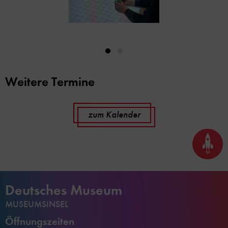
Weitere Termine
zum Kalender
Seite
nach
oben
scrol
Deutsches Museum
MUSEUMSINSEL
Öffnungszeiten