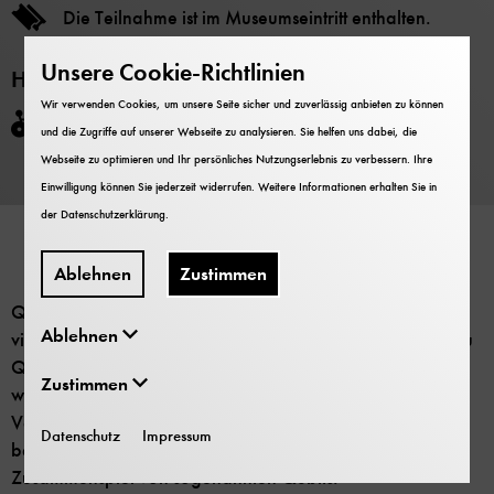
Die Teilnahme ist im Museumseintritt enthalten.
Unsere Cookie-Richtlinien
Hinweise
Wir verwenden Cookies, um unsere Seite sicher und zuverlässig anbieten zu können
Barrierefrei
und die Zugriffe auf unserer Webseite zu analysieren. Sie helfen uns dabei, die
Webseite zu optimieren und Ihr persönliches Nutzungserlebnis zu verbessern. Ihre
Einwilligung können Sie jederzeit widerrufen. Weitere Informationen erhalten Sie in
der
Datenschutzerklärung
.
Ablehnen
Zustimmen
Quanten-Bits (Qubits) bilden die Grundlage für
Ablehnen
vielversprechende Quantentechnologien vom Laser bis zu
Quanten-Computern, die aktuell weltweit entwickelt
Zustimmen
werden. Während unsere heutigen Computer auf der
Verarbeitung vieler Bits (mit den Werten 0 oder 1)
Datenschutz
Impressum
beruhen, basieren Quantencomputer auf dem
Zusammenspiel von sogenannten Qubits.