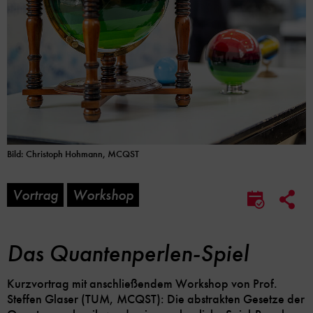
Bild: Christoph Hohmann, MCQST
Vortrag
Workshop
Soc
Im
Me
Kalender
Lin
speicher
Opt
Das Quantenperlen-Spiel
Kurzvortrag mit anschließendem Workshop von Prof.
Steffen Glaser (TUM, MCQST): Die abstrakten Gesetze der