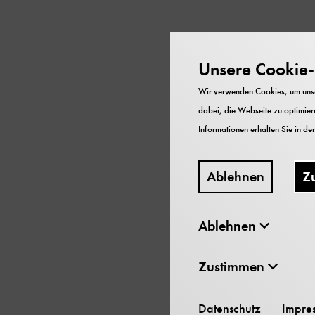
Die weltweiten Trocke
Unsere Cookie-R
– entscheidend ist, wi
erläutert zwei konkrete
Wir verwenden Cookies, um unser
dabei, die Webseite zu optimiere
Informationen erhalten Sie in de
Der CloudFisher der Was
Nebel. In Ländern wie M
Ablehnen
Z
Versorgung von Schulen
Frauen, Schulkindern un
wie gezielte Aufforstung
Ablehnen
Regen um und stabilisi
Zustimmen
Weitere Informationen 
Datenschutz
Impre