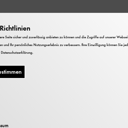
nzonen nehmen zu. Doch in der Atmosphäre zirkulier
ichtlinien
e wir sie am Boden nutzbar machen. Wasserexperte P
 Ansätze für dieses Problem.
e Seite sicher und zuverlässig anbieten zu können und die Zugriffe auf unserer Webseite
n und Ihr persönliches Nutzungserlebnis zu verbessern. Ihre Einwilligung können Sie jed
r
Datenschutzerklärung
.
serStiftung sammelt mithilfe feiner Netze Wassertrö
arokko, Tansania, Bolivien und Peru sichert diese Tec
ustimmen
, Dörfern und der Landwirtschaft. Sie verbessert die
d Bauernfamilien nachhaltig. Parallel dazu zeigt das 
 den natürlichen Wasserkreislauf stärkt: Wälder wande
eren so den regionalen Wasserhaushalt.
unter
https://www.wasserstiftung.de
ssum