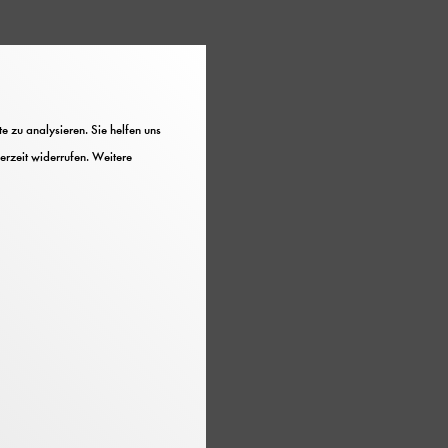
en enorme Wassermengen
rof. Martin Grambow
 zu analysieren. Sie helfen uns
erzeit widerrufen. Weitere
pfchen direkt aus dem
hnologie bereits die
 Lebensbedingungen von
Prinzip der Biotic Pump,
ln Luftfeuchtigkeit in