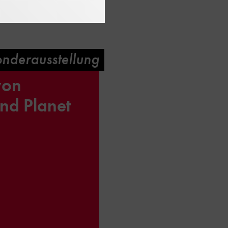
nderausstellung
von
nd Planet