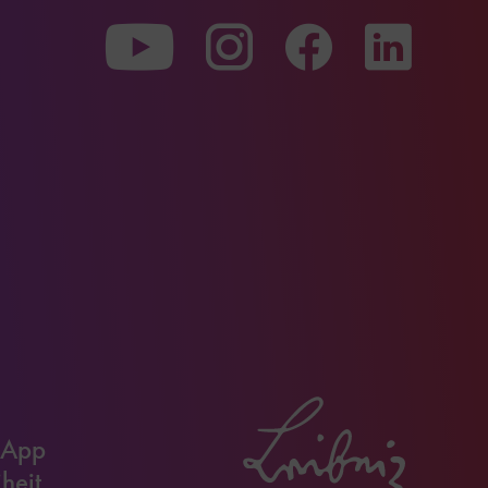
Zu
Zu
Zu
unserer
unserer
unserer
Youtube-
Instagram-
Faceboo
Seite
Seite
Seite
 App
iheit