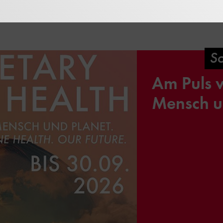
So
Am Puls 
Mensch u