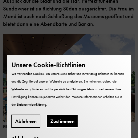
Ausblick auf die Stadt und die Isar. Perfekt für einen
Sundowner ist sie Richtung Süden ausgerichtet. Die Frau im
Mond ist auch nach Schließung des Museums geöffnet und
bietet dann eine Abendkarte und Bar an.
Unsere Cookie-Richtlinien
Wir verwenden Cookies, um unsere Seite sicher und zuverlässig anbieten zu können
und die Zugriffe auf unserer Webseite zu analysieren. Sie helfen uns dabei, die
Webseite zu optimieren und Ihr persönliches Nutzungserlebnis zu verbessern. Ihre
Einwilligung können Sie jederzeit widerrufen. Weitere Informationen erhalten Sie in
der
Datenschutzerklärung
.
Ablehnen
Zustimmen
Bild: Deutsches Museum