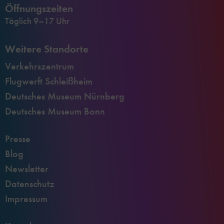
Öffnungszeiten
Täglich 9–17 Uhr
Weitere Standorte
Verkehrszentrum
Flugwerft Schleißheim
Deutsches Museum Nürnberg
Deutsches Museum Bonn
Presse
Blog
Newsletter
Datenschutz
Impressum