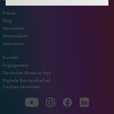
Presse
Blog
Newsletter
Datenschutz
Impressum
Kontakt
Engagement
Deutsches Museum App
Digitale Barrierefreiheit
Cookies verwalten
Zu
Zu
Zu
unserer
unserer
unserer
Youtube-
Instagram-
Facebook-