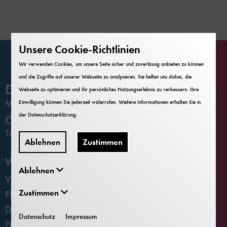
Unsere Cookie-Richtlinien
Wir verwenden Cookies, um unsere Seite sicher und zuverlässig anbieten zu können
und die Zugriffe auf unserer Webseite zu analysieren. Sie helfen uns dabei, die
Deutsches Museum
Webseite zu optimieren und Ihr persönliches Nutzungserlebnis zu verbessern. Ihre
MUSEUMSINSEL
Einwilligung können Sie jederzeit widerrufen. Weitere Informationen erhalten Sie in
der
Datenschutzerklärung
.
Öffnungszeiten
Täglich 9–17 Uhr
Ablehnen
Zustimmen
Weitere Standorte
Ablehnen
Verkehrszentrum
Zustimmen
Flugwerft Schleißheim
Deutsches Museum Nürnberg
Datenschutz
Impressum
Deutsches Museum Bonn