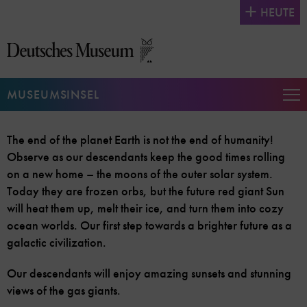
Direkt
HEUTE
zum
Seiteninhalt
springen
MUSEUMSINSEL
Na
auf
un
The end of the planet Earth is not the end of humanity!
zu
Observe as our descendants keep the good times rolling
on a new home – the moons of the outer solar system.
Today they are frozen orbs, but the future red giant Sun
will heat them up, melt their ice, and turn them into cozy
ocean worlds. Our first step towards a brighter future as a
galactic civilization.
Our descendants will enjoy amazing sunsets and stunning
views of the gas giants.