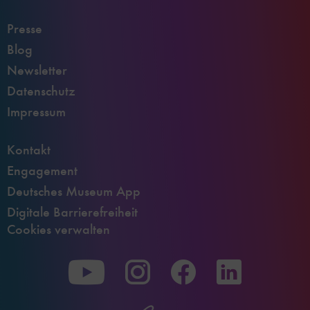
Presse
Blog
Newsletter
Datenschutz
Impressum
Kontakt
Engagement
Deutsches Museum App
Digitale Barrierefreiheit
Cookies verwalten
Zu
Zu
Zu
unserer
unserer
unserer
Youtube-
Instagram-
Facebook-