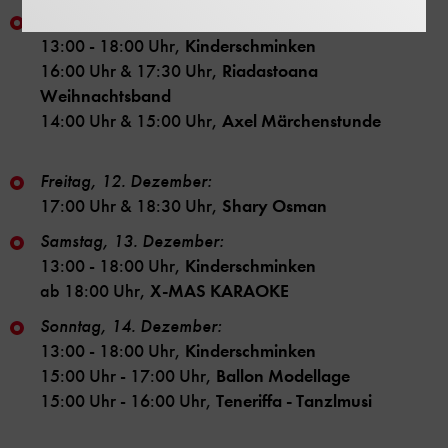
Sonntag, 7. Dezember:
13:00 - 18:00 Uhr,
Kinderschminken
16:00 Uhr & 17:30 Uhr,
Riadastoana
Weihnachtsband
14:00 Uhr & 15:00 Uhr,
Axel Märchenstunde
Freitag, 12. Dezember:
17:00 Uhr & 18:30 Uhr,
Shary Osman
Samstag, 13. Dezember:
13:00 - 18:00 Uhr,
Kinderschminken
ab 18:00 Uhr,
X-MAS KARAOKE
Sonntag, 14. Dezember:
13:00 - 18:00 Uhr,
Kinderschminken
15:00 Uhr - 17:00 Uhr,
Ballon Modellage
15:00 Uhr - 16:00 Uhr,
Teneriffa - Tanzlmusi