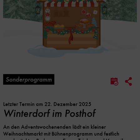
Sonderprogramm
Soc
Im
Me
Kalender
Lin
speicher
Opt
Letzter Termin am 22. Dezember 2025
Winterdorf im Posthof
An den Adventswochenenden lädt ein kleiner
Weihnachtsmarkt mit Bühnenprogramm und festlich