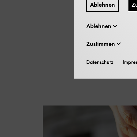
kann nicht alle Fragen 
Ablehnen
Z
Ablehnen
Interaktiver Workshop m
Zustimmen
Datenschutz
Impre