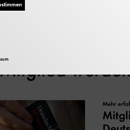
beantworten, oder beantwortet manche Fragen auf vie
ustimmen
it Dr. Laura Verbeek (Leitung Science Communication 
ssum
Mitglied werde
Mehr erfa
Mitgl
Deut