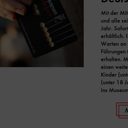
Mit der Mi
und alle s
Jahr. Sofor
erhältlich. 
Warten an 
Führungen
erhalten. M
einen weit
Kinder (un
(unter 18 J
ins Museu
M