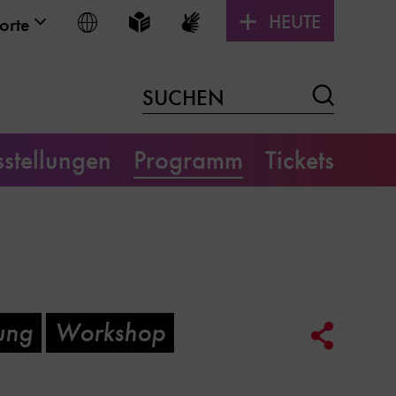
HEUTE
Sprache wählen
Leichte Sprache
Gebärdensprache
orte
Suchen
SUCHEN
stellungen
Programm
Tickets
ung
Workshop
Social
Media
Link
Optione