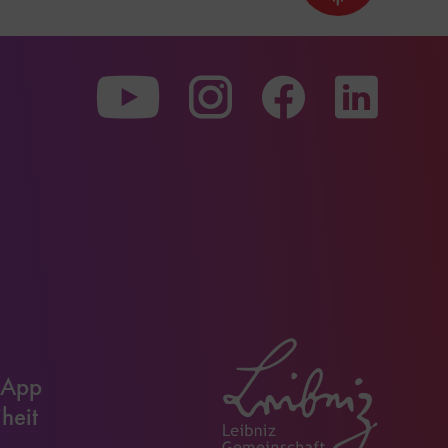
nach
oben
scrollen
Zu
Zu
Zu
unserer
unserer
unserer
Youtube-
Instagram-
Faceboo
Seite
Seite
Seite
 App
iheit