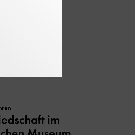
le verschiedene Weisen.
Lab). Reden Sie mit!
n
hren
iedschaft im
schen Museum