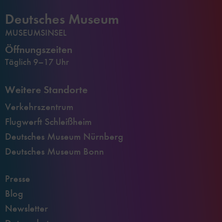
Deutsches Museum
MUSEUMSINSEL
Öffnungszeiten
Täglich 9–17 Uhr
Weitere Standorte
Verkehrszentrum
Flugwerft Schleißheim
Deutsches Museum Nürnberg
Deutsches Museum Bonn
Presse
Blog
Newsletter