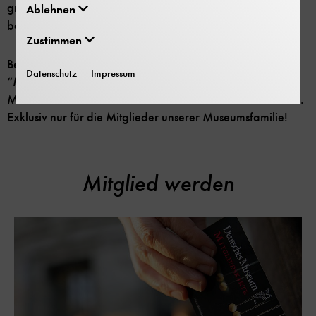
großen und kleinen Zahnräder, die das Museum
Ablehnen
bewegen.
Zustimmen
Begleiten Sie Dagmar Klauer, Bereichsleitung
Datenschutz
Impressum
“Museumbetrieb und Service” auf einem Rundgang im
Museum mit dem Blickwinkel “alle Bälle in der Luft halten”.
Exklusiv nur für die Mitglieder unserer Museumsfamilie!
Mitglied werden