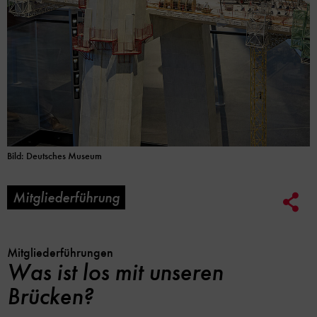
Bild: Deutsches Museum
Mitgliederführung
Soc
Me
Lin
Opt
Mitgliederführungen
Was ist los mit unseren
Brücken?