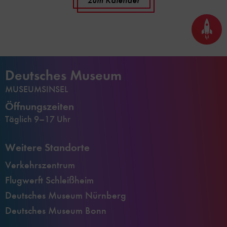
zum Kalender
Seite
nach
oben
scrol
Deutsches Museum
MUSEUMSINSEL
Öffnungszeiten
Täglich 9–17 Uhr
Weitere Standorte
Verkehrszentrum
Flugwerft Schleißheim
Deutsches Museum Nürnberg
Deutsches Museum Bonn