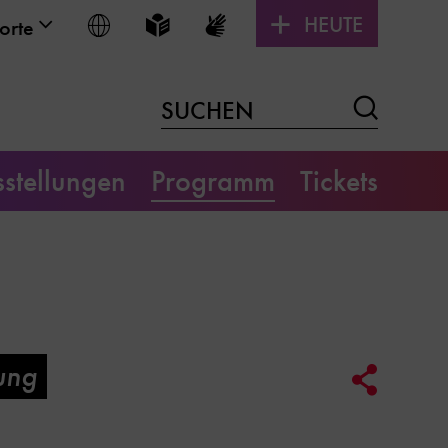
HEUTE
Sprache wählen
Leichte Sprache
Gebärdensprache
orte
Suchen
SUCHEN
stellungen
Programm
Tickets
ung
Social
Media
Link
Optione