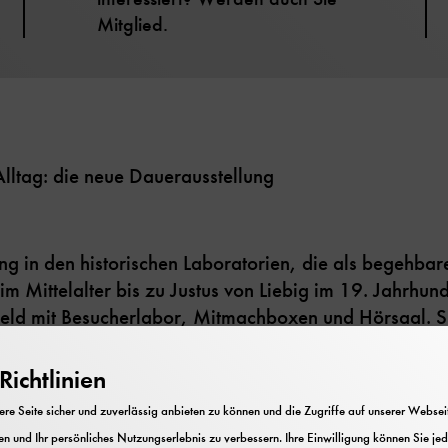
Mitglied.
ltag: die neue Dauerausstellung
g in den historischen Laboratorien, die als begehba
m Mittelalter bis zu Justus von Liebig im 19. Jahrhun
rfeld mit Besucherlabor, Mitmachboxen und Hörsaal. S
lltäglichen Lebens, von Kosmetik über Ernährung, Frei
reich machen viele interaktive Elemente, unter ande
ichtlinien
elementare Naturwissenschaft begreifbar.
e Seite sicher und zuverlässig anbieten zu können und die Zugriffe auf unserer Webseite
n und Ihr persönliches Nutzungserlebnis zu verbessern. Ihre Einwilligung können Sie jed