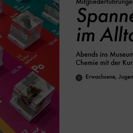
Mitgliederführunge
Spann
im Allt
Abends ins Museum
Chemie mit der Kura
Erwachsene, Jugen