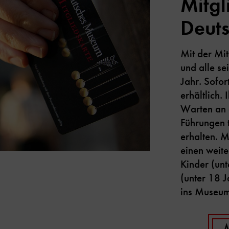
Mitgl
Deut
Mit der Mi
und alle s
Jahr. Sofor
erhältlich. 
Warten an 
Führungen
erhalten. M
einen weit
Kinder (un
(unter 18 J
ins Museu
M