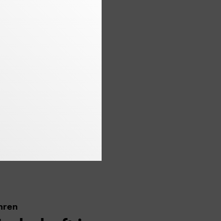
 Susanne Rehn-Taube.
n
hren