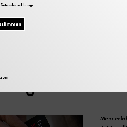
r
Datenschutzerklärung
.
ch die neue Chemie-Ausstellung mit der Kuratorin Dr.
tglieder unserer Museumsfamilie.
ustimmen
Mitglied werde
ssum
Mehr erfa