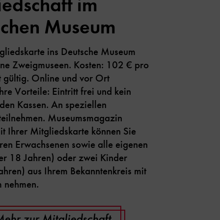
iedschaft im
schen Museum
tgliedskarte ins Deutsche Museum
eine Zweigmuseen. Kosten: 102 € pro
t gültig. Online und vor Ort
Ihre Vorteile: Eintritt frei und kein
den Kassen. An speziellen
 teilnehmen. Museumsmagazin
it Ihrer Mitgliedskarte können Sie
eren Erwachsenen sowie alle eigenen
ter 18 Jahren) oder zwei Kinder
ahren) aus Ihrem Bekanntenkreis mit
m nehmen.
ehr zur Mitgliedschaft