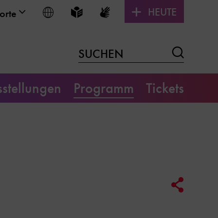
HEUTE
Sprache wählen
Leichte Sprache
Gebärdensprache
orte
Suchen
SUCHEN
stellungen
Programm
Tickets
Social
Media
Link
Optione