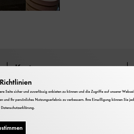
Kosten
ichtlinien
Eintritt frei Mitglied im Deutschen
Museum
e Seite sicher und zuverlässig anbieten zu können und die Zugriffe auf unserer Webseite
n und Ihr persönliches Nutzungserlebnis zu verbessern. Ihre Einwilligung können Sie jed
Anmeldung beim Mitgliederservice
r
Datenschutzerklärung
.
erforderlich!
ustimmen