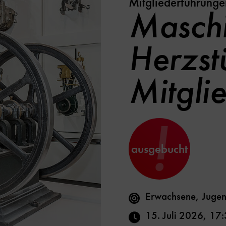
Mitgliederführunge
Masch
Herzst
Mitgli
!
ausgebucht
Erwachsene, Jugen
15. Juli 2026
,
17: