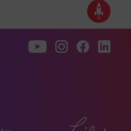
Seite
nach
oben
scrollen
Zu
Zu
Zu
unserer
unserer
unserer
Youtube-
Instagram-
Faceboo
Seite
Seite
Seite