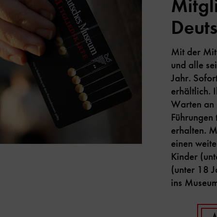
Mitgl
Deut
Mit der Mi
und alle s
Jahr. Sofor
erhältlich. 
Warten an 
Führungen
erhalten. M
einen weit
Kinder (un
(unter 18 J
ins Museu
M