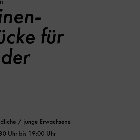
n
inen-
ücke für
eder
dliche / junge Erwachsene
30 Uhr
bis
19:00 Uhr