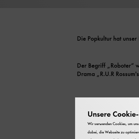
Die Popkultur hat unser
Der Begriff „Roboter“ wi
Drama „R.U.R Rossum's
Roboter sind Maschinen,
sollen. Von solchen die
Unsere Cookie-R
sind Hoffnungen auf me
Wir verwenden Cookies, um unser
aber auch Ängste vor J
dabei, die Webseite zu optimiere