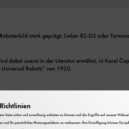
 Roboterbild stark geprägt. Lieber R2-D2 oder Termin
rd dabei zuerst in der Literatur erwähnt, in Karel Čap
 Universal Robots“ von 1920.
 die uns anstrengende, gefährliche oder lästige ein
nenden Automaten träumt die Menschheit bereits seit d
ichtlinien
hr Wohlstand, Komfort und menschlichere Arbeitsbe
e Seite sicher und zuverlässig anbieten zu können und die Zugriffe auf unserer Webseite
obverlust, Armut und Fremdbestimmung.
n und Ihr persönliches Nutzungserlebnis zu verbessern. Ihre Einwilligung können Sie jed