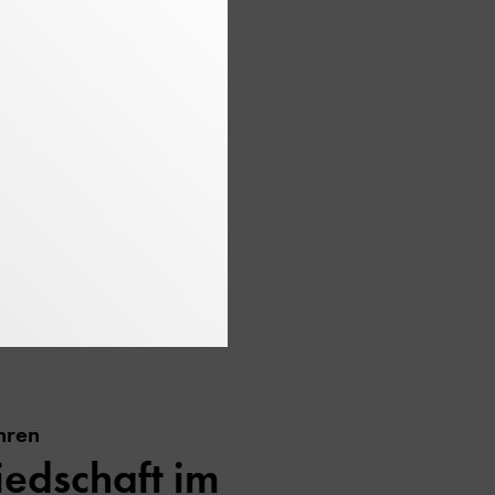
e Helfer geworden sind.
ergietechnik,
eder unserer
n
hren
iedschaft im