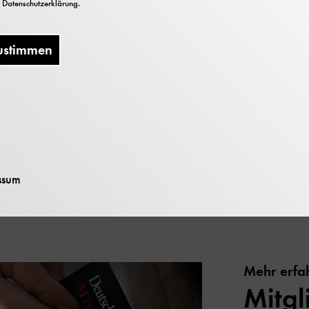
r
Datenschutzerklärung
.
er uralten Idee von der dienenden Maschine alltäglich
 die 'Robotik' mit dem Kurator für die Abteilungen En
ustimmen
utomation Dr. Frank Dittmann. Exklusiv für die Mitgli
Mitglied werde
ssum
Mehr erfa
Mitgl