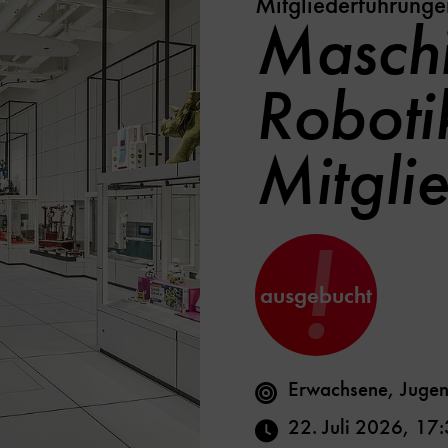
Mitgliederführunge
Maschi
Robotik
Mitgli
!
ausgebucht
Erwachsene, Jugen
22. Juli 2026
,
17: