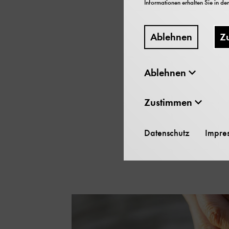
Informationen erhalten Sie in de
Erfahren Sie, wie aus d
Afterwork-Führung durch
Ablehnen
Z
Starkstromtechnik und A
Museumsfamilie!
Ablehnen
Zustimmen
Datenschutz
Impre