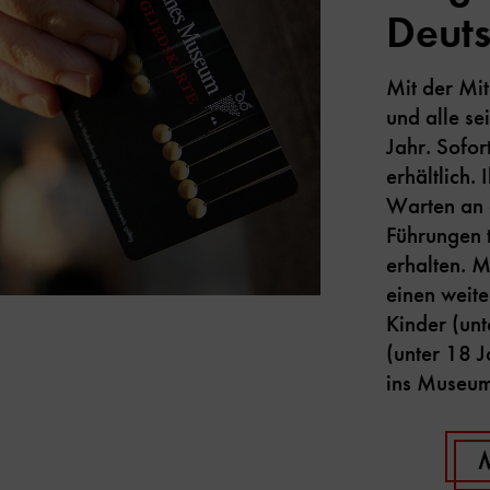
Deut
Mit der Mi
und alle s
Jahr. Sofor
erhältlich. 
Warten an 
Führungen
erhalten. M
einen weit
Kinder (un
(unter 18 J
ins Museu
M