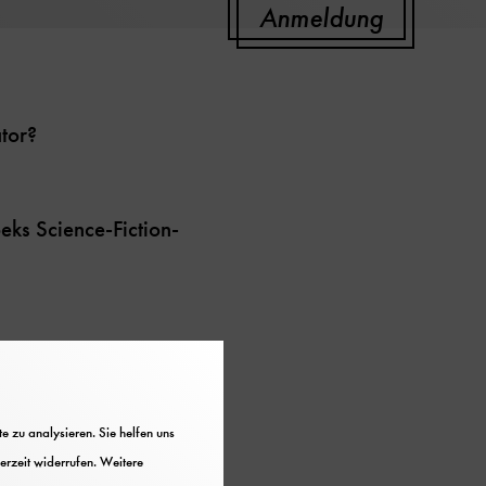
Anmeldung
ator?
eks Science-Fiction-
tönige Arbeit abnehmen
er Antike. Mit der Idee
dingungen verbunden,
 zu analysieren. Sie helfen uns
erzeit widerrufen. Weitere