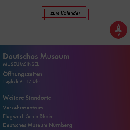
zum Kalender
Seite
nach
oben
scrol
Deutsches Museum
MUSEUMSINSEL
Öffnungszeiten
Täglich 9–17 Uhr
Weitere Standorte
Verkehrszentrum
Flugwerft Schleißheim
Deutsches Museum Nürnberg