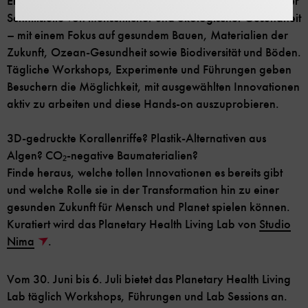
Entdecke einige der neuesten innovativen Lösungen an der
Schnittstelle von menschlicher und ökologischer Gesundheit
– mit einem Fokus auf gesundem Bauen, Materialien der
Zukunft, Ozean-Gesundheit sowie Biodiversität und Böden.
Tägliche Workshops, Experimente und Führungen geben
Besuchern die Möglichkeit, mit ausgewählten Innovationen
aktiv zu arbeiten und diese Hands-on auszuprobieren.
3D-gedruckte Korallenriffe? Plastik-Alternativen aus
Algen? CO₂-negative Baumaterialien?
Finde heraus, welche tollen Innovationen es bereits gibt
und welche Rolle sie in der Transformation hin zu einer
gesunden Zukunft für Mensch und Planet spielen können.
Kuratiert wird das Planetary Health Living Lab von
Studio
Nima
.
Vom 30. Juni bis 6. Juli bietet das Planetary Health Living
Lab täglich Workshops, Führungen und Lab Sessions an.