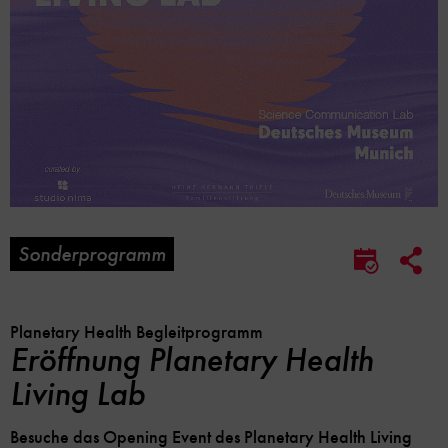
Sonderprogramm
Soc
Im
Me
Kalender
Lin
speicher
Opt
Planetary Health Begleitprogramm
Eröffnung Planetary Health
Living Lab
Besuche das Opening Event des Planetary Health Living