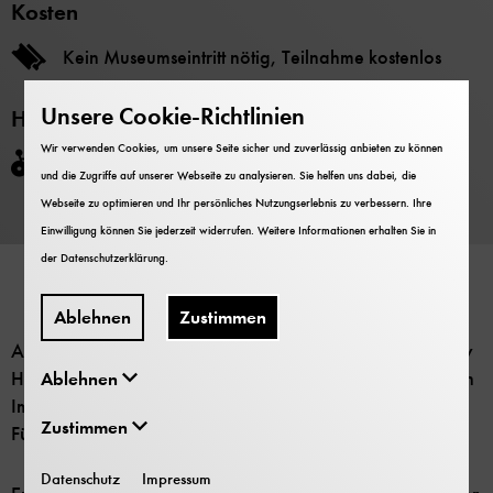
Kosten
Kein Museumseintritt nötig, Teilnahme kostenlos
Unsere Cookie-Richtlinien
Hinweise
Wir verwenden Cookies, um unsere Seite sicher und zuverlässig anbieten zu können
Barrierefrei
und die Zugriffe auf unserer Webseite zu analysieren. Sie helfen uns dabei, die
Webseite zu optimieren und Ihr persönliches Nutzungserlebnis zu verbessern. Ihre
Einwilligung können Sie jederzeit widerrufen. Weitere Informationen erhalten Sie in
Jetzt anmelden
der
Datenschutzerklärung
.
Ablehnen
Zustimmen
Am 29. Juni 2026 laden wir ein, in die Welt der Planetary
Health Lösungen einzutauchen mit Diskussionen, kreativen
Ablehnen
Impulsen, Networking sowie einer exklusiven ersten
Zustimmen
Führung durch das Planetary Health Living Lab.
Datenschutz
Impressum