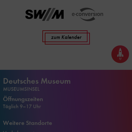
zum Kalender
Seite
nach
oben
scrol
Deutsches Museum
MUSEUMSINSEL
Öffnungszeiten
Täglich 9–17 Uhr
Weitere Standorte