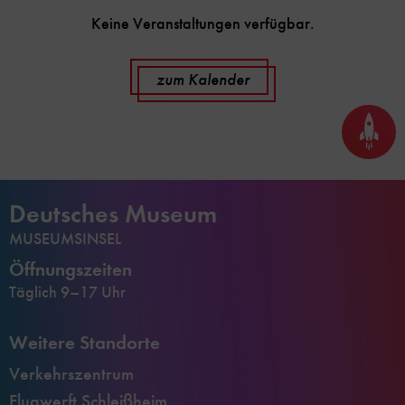
Keine Veranstaltungen verfügbar.
zum Kalender
Seite
nach
oben
scrol
Deutsches Museum
MUSEUMSINSEL
Öffnungszeiten
Täglich 9–17 Uhr
Weitere Standorte
Verkehrszentrum
Flugwerft Schleißheim