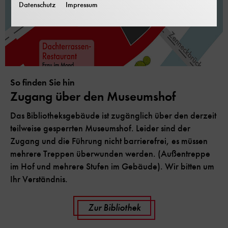
Datenschutz
Impressum
So finden Sie hin
Zugang über den Museumshof
Das Bibliotheksgebäude ist zugänglich über den derzeit
teilweise gesperrten Museumshof. Leider sind der
Zugang und die Führung nicht barrierefrei, es müssen
mehrere Treppen überwunden werden. (Außentreppe
im Hof und mehrere Stufen im Gebäude). Wir bitten um
Ihr Verständnis.
Zur Bibliothek