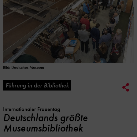
Bild: Deutsches Museum
Führung in der Bibliothek
Soc
Me
Lin
Opt
Internationaler Frauentag
Deutschlands größte
Museumsbibliothek