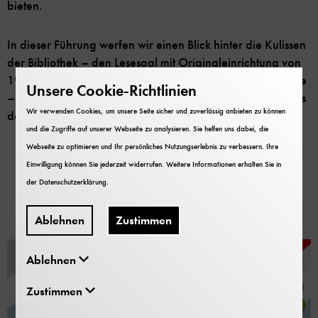
bieten.
In dieser Führung werfen wir einen Blick hinter die Kulissen
der Bibliothek – den Lesesaal mit Originaleinrichtung von
1932, das weitläufige Magazin und andere Arbeitsräume
Unsere Cookie-Richtlinien
– und präsentieren einige ausgewählte Bücherschätze aus
Wir verwenden Cookies, um unsere Seite sicher und zuverlässig anbieten zu können
der Schatzkammer der Bibliothek.
und die Zugriffe auf unserer Webseite zu analysieren. Sie helfen uns dabei, die
Webseite zu optimieren und Ihr persönliches Nutzungserlebnis zu verbessern. Ihre
Einwilligung können Sie jederzeit widerrufen. Weitere Informationen erhalten Sie in
Bibliothek des Deutschen
der
Datenschutzerklärung
.
Museums
Ablehnen
Zustimmen
Ablehnen
Zustimmen