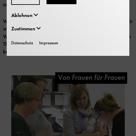
integrieren und es als Dialogpartner einzubeziehen.
Ablehnen
Wie genau solche Umfragen aussehen testen sie selbst. Wir
Zustimmen
wollen von Ihnen wissen, wie die Reihe Frauen Technik
Wissen bei Ihnen ankommt und ihre Wünsche zu künftigen
Datenschutz
Impressum
Themen der Reihe und zu weiteren Museumsangeboten
kennen lernen.
Von Frauen für Frauen