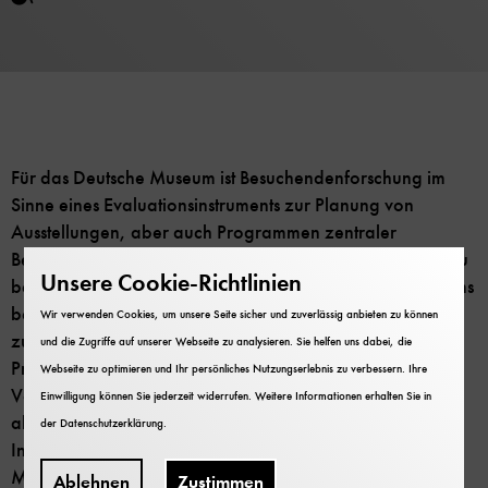
Für das Deutsche Museum ist Besuchendenforschung im
Sinne eines Evaluationsinstruments zur Planung von
Ausstellungen, aber auch Programmen zentraler
Bestandteil. Die Ergebnisse der Evaluierungen sollen dazu
Unsere Cookie-Richtlinien
beitragen, die Zielgruppen schon außerhalb des Museums
besser anzusprechen; intern dient sie u.a. als Instrument
Wir verwenden Cookies, um unsere Seite sicher und zuverlässig anbieten zu können
zur Verbesserung der Ausstellungskommunikation und
und die Zugriffe auf unserer Webseite zu analysieren. Sie helfen uns dabei, die
Programmkonzeption, indem Orientierungs- oder
Webseite zu optimieren und Ihr persönliches Nutzungserlebnis zu verbessern. Ihre
Verständlichkeitsprobleme rechtzeitig identifiziert und
Einwilligung können Sie jederzeit widerrufen. Weitere Informationen erhalten Sie in
abgebaut werden. Aus partizipatorischer Sicht ist sie ein
der
Datenschutzerklärung
.
Instrument, um Meinungen und Ansichten des
Museumspublikums besser zu
Ablehnen
Zustimmen