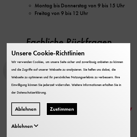
Montag bis Donnerstag von 9 bis 15 Uhr
Freitag von 9 bis 12 Uhr
Fachliche Rückfragen
Unsere Cookie-Richtlinien
Dr. Margherita Kemper
Wir verwenden Cookies, um unsere Seite sicher und zuverlässig anbieten zu können
und die Zugriffe auf unserer Webseite zu analysieren. Sie helfen uns dabei, die
Kuratorin
Webseite zu optimieren und Ihr persönliches Nutzungserlebnis zu verbessern. Ihre
Abteilung Life Sciences
Einwilligung können Sie jederzeit widerrufen. Weitere Informationen erhalten Sie in
Telefon
+49 89 2179 551
der
Datenschutzerklärung
.
Fax
+49 89 2179 99350
E-Mail
m.kemper@deutsches-museum.de
Ablehnen
Zustimmen
Ablehnen