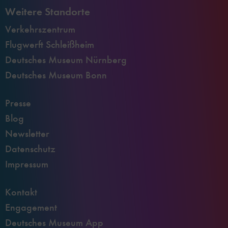
Weitere Standorte
Verkehrszentrum
Flugwerft Schleißheim
Deutsches Museum Nürnberg
Deutsches Museum Bonn
Presse
Blog
Newsletter
Datenschutz
Impressum
Kontakt
Engagement
Deutsches Museum App