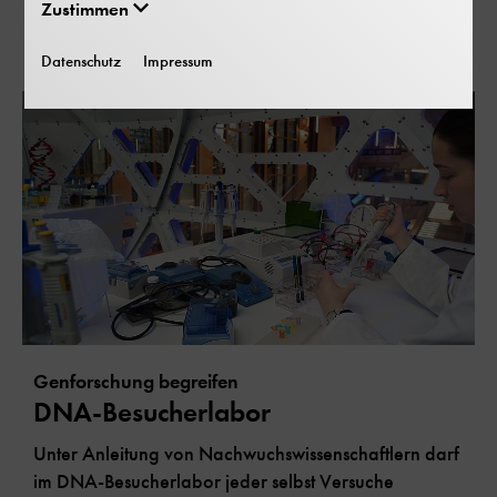
Mehr zum DNA-
Zustimmen
Besucherlabor
Datenschutz
Impressum
Genforschung begreifen
DNA-Besucherlabor
Unter Anleitung von Nachwuchswissenschaftlern darf
im DNA-Besucherlabor jeder selbst Versuche