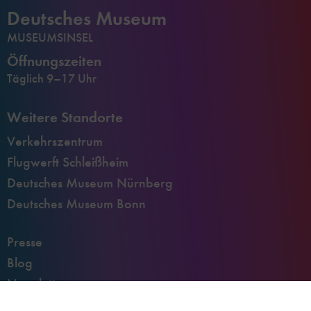
Deutsches Museum
MUSEUMSINSEL
Öffnungszeiten
Täglich 9–17 Uhr
Weitere Standorte
Verkehrszentrum
Flugwerft Schleißheim
Deutsches Museum Nürnberg
Deutsches Museum Bonn
Presse
Blog
Newsletter
Datenschutz