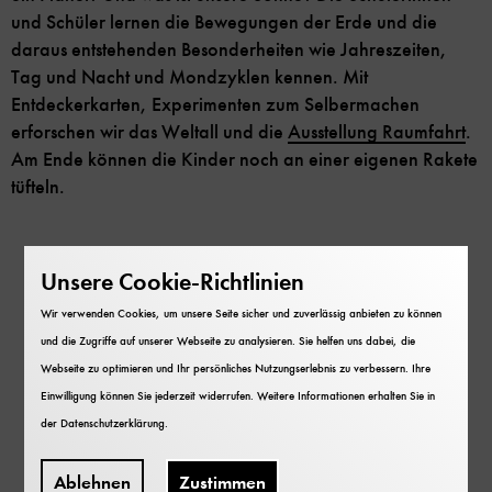
und Schüler lernen die Bewegungen der Erde und die
daraus entstehenden Besonderheiten wie Jahreszeiten,
Tag und Nacht und Mondzyklen kennen. Mit
Entdeckerkarten, Experimenten zum Selbermachen
erforschen wir das Weltall und die
Ausstellung Raumfahrt
.
Am Ende können die Kinder noch an einer eigenen Rakete
tüfteln.
Unsere Cookie-Richtlinien
Einblicke in das
Inhaltskarussell
überspringen
Schulklassenprogramm
Wir verwenden Cookies, um unsere Seite sicher und zuverlässig anbieten zu können
und die Zugriffe auf unserer Webseite zu analysieren. Sie helfen uns dabei, die
Raketenwerkstatt
Webseite zu optimieren und Ihr persönliches Nutzungserlebnis zu verbessern. Ihre
Einwilligung können Sie jederzeit widerrufen. Weitere Informationen erhalten Sie in
der
Datenschutzerklärung
.
Ablehnen
Zustimmen