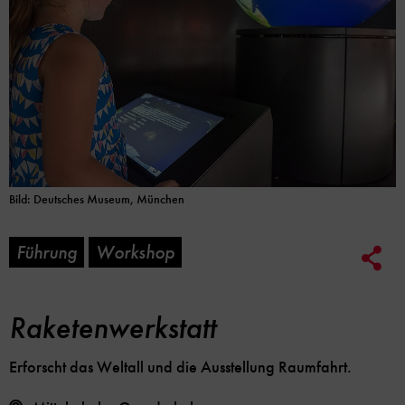
Bild: Deutsches Museum, München
Führung
Workshop
Soc
Me
Lin
Opt
Raketenwerkstatt
Erforscht das Weltall und die Ausstellung Raumfahrt.