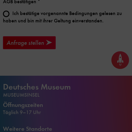
AGB bestätigen
*
Ich bestätige vorgenannte Bedingungen gelesen zu
haben und bin mit ihrer Geltung einverstanden.
Anfrage stellen
Seite
nach
oben
scrol
Deutsches Museum
MUSEUMSINSEL
Öffnungszeiten
Täglich 9–17 Uhr
Weitere Standorte