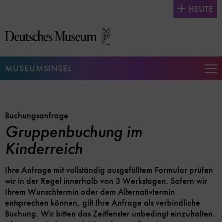
Direkt
HEUTE
zum
Seiteninhalt
springen
MUSEUMSINSEL
Na
auf
un
zu
Buchungsanfrage
Gruppenbuchung im
Kinderreich
Ihre Anfrage mit vollständig ausgefülltem Formular prüfen
wir in der Regel innerhalb von 3 Werkstagen. Sofern wir
Ihrem Wunschtermin oder dem Alternativtermin
entsprechen können, gilt Ihre Anfrage als verbindliche
Buchung. Wir bitten das Zeitfenster unbedingt einzuhalten.