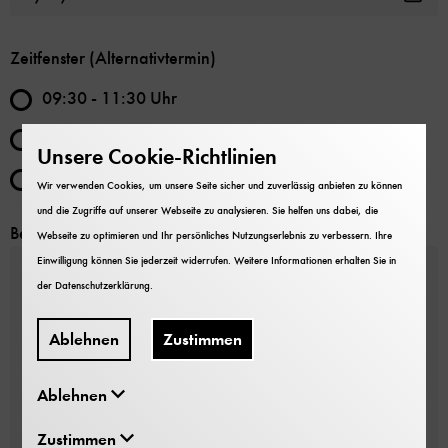
Zeitfenster (Alternativtermin)
09:30 - 11:30 Uhr
10:15 - 12:15 Uhr
Unsere Cookie-Richtlinien
egal
Wir verwenden Cookies, um unsere Seite sicher und zuverlässig anbieten zu können
und die Zugriffe auf unserer Webseite zu analysieren. Sie helfen uns dabei, die
Besonderheiten / Was müssen wir beachten?
Webseite zu optimieren und Ihr persönliches Nutzungserlebnis zu verbessern. Ihre
Einwilligung können Sie jederzeit widerrufen. Weitere Informationen erhalten Sie in
der
Datenschutzerklärung
.
Ablehnen
Zustimmen
Ablehnen
Zustimmen