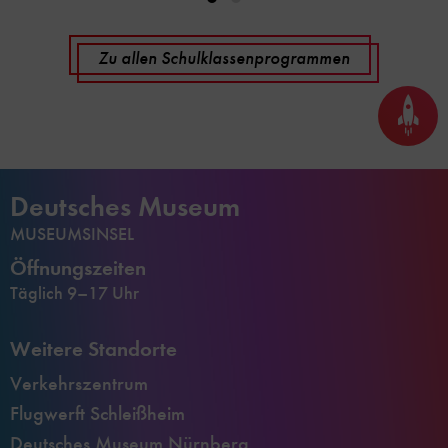
Zu allen Schulklassenprogrammen
Seite
nach
oben
scrol
Deutsches Museum
MUSEUMSINSEL
Öffnungszeiten
Täglich 9–17 Uhr
Weitere Standorte
Verkehrszentrum
Flugwerft Schleißheim
Deutsches Museum Nürnberg