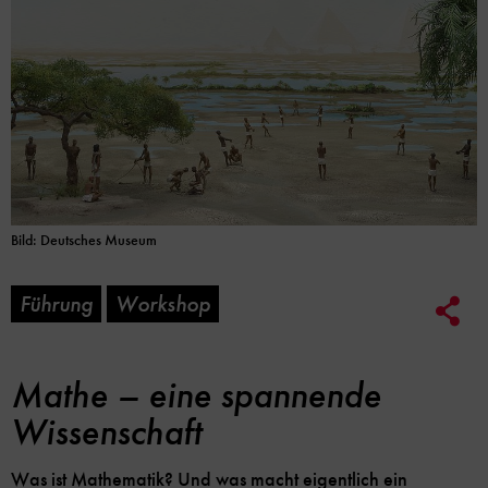
Bild: Deutsches Museum
Führung
Workshop
Soc
Me
Lin
Opt
Mathe – eine spannende
Wissenschaft
Was ist Mathematik? Und was macht eigentlich ein