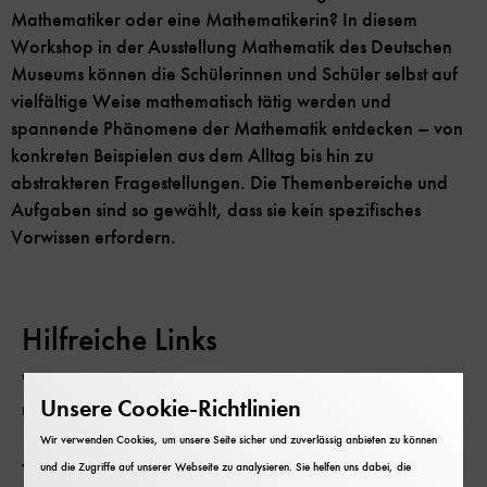
Mathematiker oder eine Mathematikerin? In diesem
Workshop in der Ausstellung Mathematik des Deutschen
Museums können die Schülerinnen und Schüler selbst auf
vielfältige Weise mathematisch tätig werden und
spannende Phänomene der Mathematik entdecken – von
konkreten Beispielen aus dem Alltag bis hin zu
abstrakteren Fragestellungen. Die Themenbereiche und
Aufgaben sind so gewählt, dass sie kein spezifisches
Vorwissen erfordern.
Hilfreiche Links
Was Sie zu unseren Schulklassenprogrammen wissen
Unsere Cookie-Richtlinien
müssen.
Wir verwenden Cookies, um unsere Seite sicher und zuverlässig anbieten zu können
Kosten und Eintritt
und die Zugriffe auf unserer Webseite zu analysieren. Sie helfen uns dabei, die