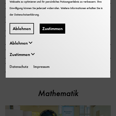
Webseite zu optimieren und Ihr persönliches Nutzungserlebnis zu verbessern. Ihre
Infos zum Besuch
Einwilligung können Sie jederzeit widerrufen. Weitere Informationen erhalten Sie in
der
Datenschutzerklärung
.
Schulklassenprogramme buchen
Ablehnen
Zustimmen
Newsletter Bildung
Ablehnen
Konzept und Feedback
Zustimmen
Alles zu Schule und Museum
Datenschutz
Impressum
Mathematik