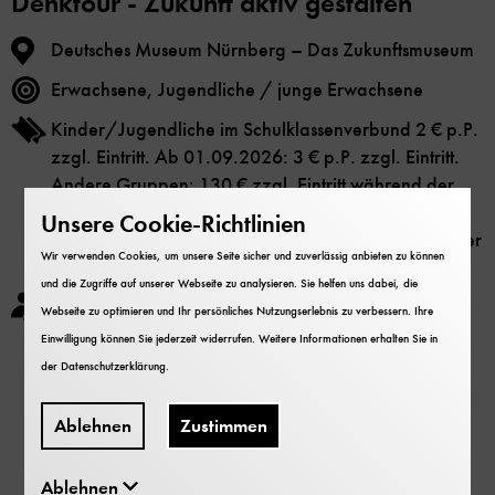
Denktour - Zukunft aktiv gestalten
Deutsches Museum Nürnberg – Das Zukunftsmuseum
Erwachsene, Jugendliche / junge Erwachsene
Kinder/Jugendliche im Schulklassenverbund 2 € p.P.
zzgl. Eintritt. Ab 01.09.2026: 3 € p.P. zzgl. Eintritt.
Andere Gruppen: 130 € zzgl. Eintritt während der
Öffnungszeiten,
Unsere Cookie-Richtlinien
160 € zzgl. Sonderöffnungspauschale außerhalb der
Wir verwenden Cookies, um unsere Seite sicher und zuverlässig anbieten zu können
Öffnungszeiten.
und die Zugriffe auf unserer Webseite zu analysieren. Sie helfen uns dabei, die
Bei weniger als 10 Personen muss die Differenz zur
Webseite zu optimieren und Ihr persönliches Nutzungserlebnis zu verbessern. Ihre
Mindestteilnehmerzahl gezahlt werden.
Einwilligung können Sie jederzeit widerrufen. Weitere Informationen erhalten Sie in
der
Datenschutzerklärung
.
Ablehnen
Zustimmen
Mehr zu den buchbaren Angeboten
Ablehnen