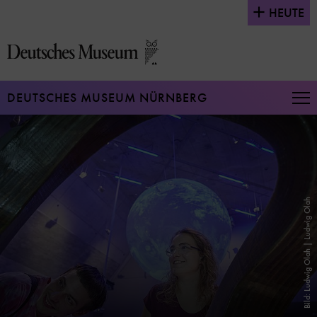
Direkt
HEUTE
zum
Seiteninhalt
springen
DEUTSCHES MUSEUM NÜRNBERG
Na
auf
un
zu
Bild: Ludwig Olah | Ludwig Olah