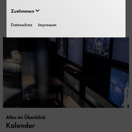
Zustimmen
Mehr erfahren
Datenschutz
Impressum
Alles im Überblick
Kalender