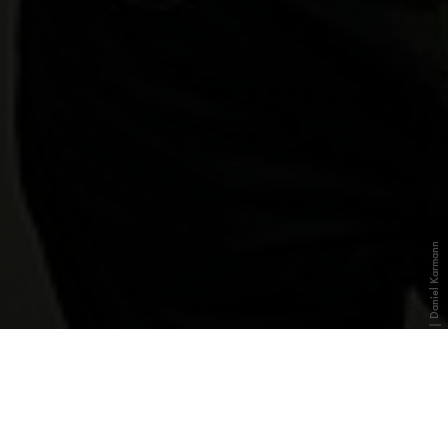
Bild: Deutsches Museum | Daniel Karmann
Kunst.KI.Zukunft
Lebende Maschinen