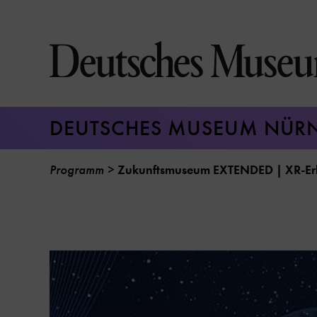
Direkt
zum
Seiteninhalt
springen
DEUTSCHES MUSEUM NÜR
Programm
Zukunftsmuseum EXTENDED | XR-Erl