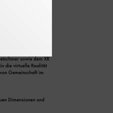
-Reality-Anwendung, die
lgetreuen Fahrerhaus mit
ebnis.
en) Zugang zu digitalen
Kretschmer sowie dem XR
die virtuelle Realität
l von Gemeinschaft im
uen Dimensionen und