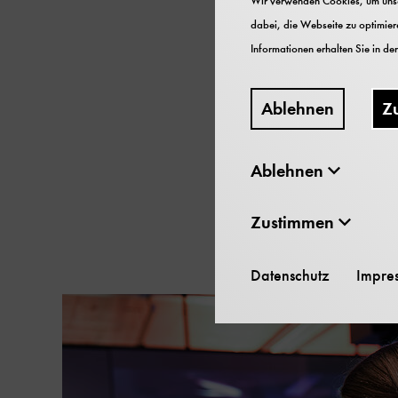
Wir verwenden Cookies, um unser
dabei, die Webseite zu optimiere
Die Ausstellung vermitte
Informationen erhalten Sie in de
dazu beiträgt, die Hera
vorzubeugen.
Ablehnen
Z
Ablehnen
Sonder
Inhaltskarussell
überspringen
Zustimmen
Datenschutz
Impre