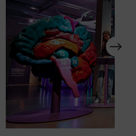
Karussell
im
Element
nächstes
Zeige