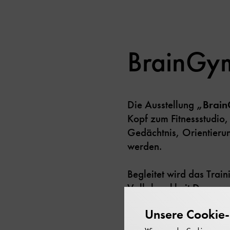
BrainGym
Die Ausstellung
„Brain
Kopf zum Fitnessstudio,
Gedächtnis, Orientierun
werden.
Begleitet wird das Trai
Volkskrankheit Demenz.
Gehirn genauso fit halt
Unsere Cookie-R
interaktiven Trainingss
Fähigkeiten verbessern.