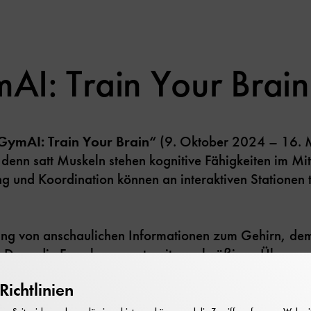
AI: Train Your Brain
GymAI: Train Your Brain“
(9. Oktober 2024 – 16. 
 denn satt Muskeln stehen kognitive Fähigkeiten im Mit
g und Koordination können an interaktiven Stationen 
ning von anschaulichen Informationen zum Gehirn, de
 Denn die Forschung sagt, mit regelmäßigen Übungen
en, wie unseren Körper. Dabei ist das Alter überrasch
ichtlinien
tationen können Besucherinnen und Besucher jeden Alter