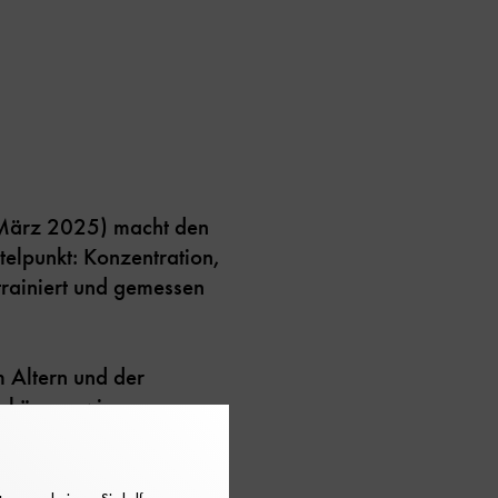
März 2025) macht den
telpunkt: Konzentration,
trainiert und gemessen
m Altern und der
 können wir unser
end egal. An den
s ihre kognitiven