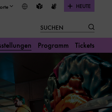
HEUTE
Sprache wählen
Leichte Sprache
Gebärdensprache
orte
Suchen
SUCHEN
stellungen
Programm
Tickets