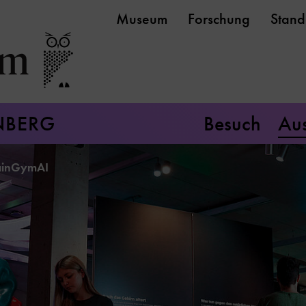
Museum
Forschung
Stand
NBERG
Besuch
Aus
rainGymAI