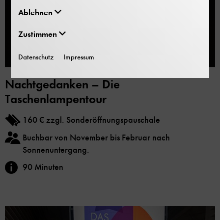
Ablehnen
Zustimmen
Datenschutz
Impressum
Nachtgedanken – Die
Taschenlampentour
160 € zzgl. Sonderöffnungspauschale
Buchbar von November bis Februar nach
Sonnenuntergang.
90 Minuten