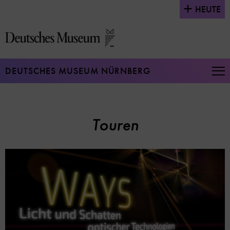
Direkt
HEUTE
zum
Seiteninhalt
springen
DEUTSCHES MUSEUM NÜRNBERG
Na
auf
un
zu
Touren