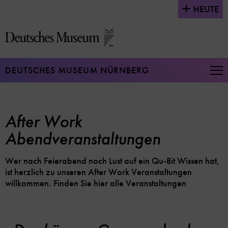
Direkt
HEUTE
zum
Seiteninhalt
springen
DEUTSCHES MUSEUM NÜRNBERG
Na
auf
un
zu
After Work
Abendveranstaltungen
Wer nach Feierabend noch Lust auf ein Qu-Bit Wissen hat,
ist herzlich zu unseren After Work Veranstaltungen
willkommen. Finden Sie hier alle Veranstaltungen