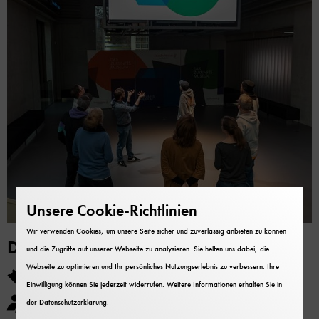
Unsere Cookie-Richtlinien
Wir verwenden Cookies, um unsere Seite sicher und zuverlässig anbieten zu können
Denktour am Abend
und die Zugriffe auf unserer Webseite zu analysieren. Sie helfen uns dabei, die
Webseite zu optimieren und Ihr persönliches Nutzungserlebnis zu verbessern. Ihre
160 € zzgl. Sonderöffnungspauschale
Einwilligung können Sie jederzeit widerrufen. Weitere Informationen erhalten Sie in
Bei weniger als 10 Personen muss die Differenz zur
der
Datenschutzerklärung
.