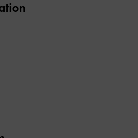
ation
m