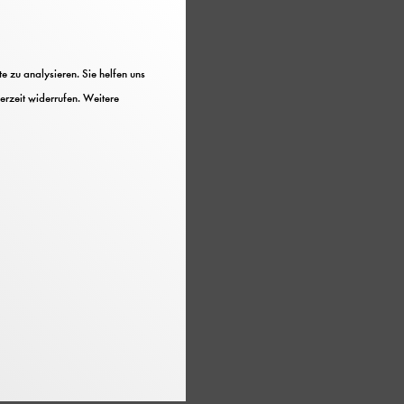
 zu analysieren. Sie helfen uns
eum.de
erzeit widerrufen. Weitere
telefonisch montags bis
ng