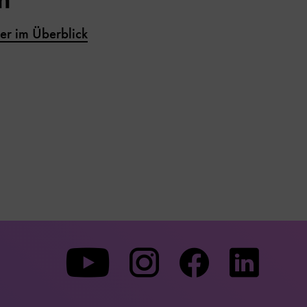
er im Überblick
Zu
Zu
Zu
unserer
unserer
unserer
Youtube-
Instagram-
Faceboo