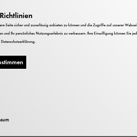
90403 Nürnberg
ichtlinien
Telefon
+49 911 21548 880
e Seite sicher und zuverlässig anbieten zu können und die Zugriffe auf unserer Webseite
E-Mail
besucherservice-dmn@deutsches-mus
n und Ihr persönliches Nutzungserlebnis zu verbessern. Ihre Einwilligung können Sie jed
r
Datenschutzerklärung
.
Sie erreichen das Team des Besucherservices 
freitags von 10 bis 14 Uhr.
ustimmen
Bildung und Vermittlu
Augustinerhof 4
ssum
90403 Nürnberg