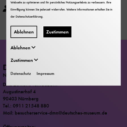
Webseite zu optimieren und Ihr persönliches Nutzungserlebnis zu verbessern. Ihre
Gruppengröße: 8 bis 15 Personen
Einwilligung können Sie jederzeit widerrufen. Weitere Informationen erhalten Sie in
der
Datenschutzerklärung
.
Ablehnen
Zustimmen
Ablehnen
Zustimmen
Deutsches Museum
Datenschutz
Impressum
NÜRNBERG
DAS ZUKUNFTSMUSEUM
Augustinerhof 4
90403 Nürnberg
Tel.: 0911 21548 880
Mail: besucherservice-dmn@deutsches-museum.de