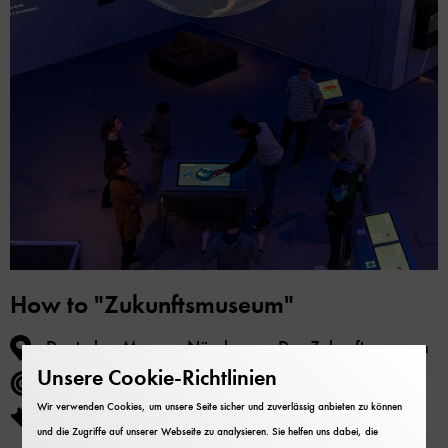
How to "Zukunftsmuseum"
Deutsches Museum Nürnberg – Das Zukunftsmuseum
Unsere Cookie-Richtlinien
Erwachsene, Inklusion und Vielfalt
Wir verwenden Cookies, um unsere Seite sicher und zuverlässig anbieten zu können
Der Eintritt ist frei.
und die Zugriffe auf unserer Webseite zu analysieren. Sie helfen uns dabei, die
Die Teilnahme ist kostenlos.