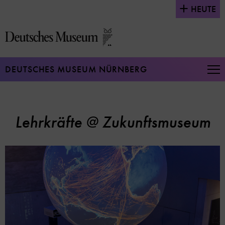
Direkt
HEUTE
zum
Seiteninhalt
springen
DEUTSCHES MUSEUM NÜRNBERG
Na
auf
un
zu
Lehrkräfte @ Zukunftsmuseum