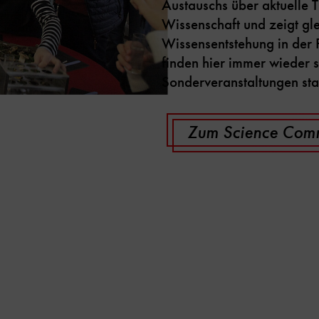
Austauschs über aktuelle
Wissenschaft und zeigt gle
Wissensentstehung in der
finden hier immer wieder
Sonderveranstaltungen stat
Zum Science Comm