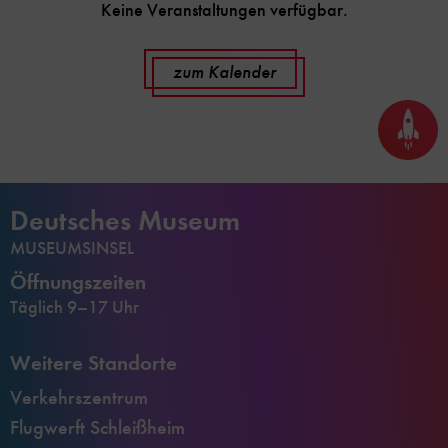
Keine Veranstaltungen verfügbar.
zum Kalender
Seite
nach
oben
scrol
Deutsches Museum
MUSEUMSINSEL
Öffnungszeiten
Täglich 9–17 Uhr
Weitere Standorte
Verkehrszentrum
Flugwerft Schleißheim