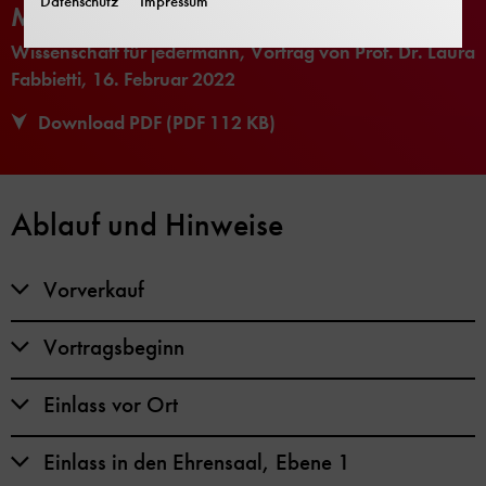
Datenschutz
Impressum
Mehr zum Vortrag
Wissenschaft für jedermann, Vortrag von Prof. Dr. Laura
Fabbietti, 16. Februar 2022
Download PDF (PDF 112 KB)
Ablauf und Hinweise
Vorverkauf
Vortragsbeginn
Einlass vor Ort
Einlass in den Ehrensaal, Ebene 1