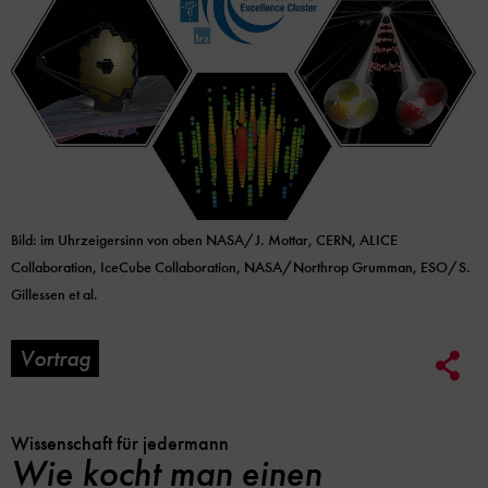
Bild: im Uhrzeigersinn von oben NASA/J. Mottar, CERN, ALICE
Collaboration, IceCube Collaboration, NASA/Northrop Grumman, ESO/S.
Gillessen et al.
Vortrag
Soc
Me
Lin
Opt
Wissenschaft für jedermann
Wie kocht man einen