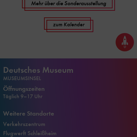
Mehr über die Sonderausstellung
zum Kalender
Seite
nach
oben
scrol
Deutsches Museum
MUSEUMSINSEL
Öffnungszeiten
Täglich 9–17 Uhr
Weitere Standorte
Verkehrszentrum
Flugwerft Schleißheim