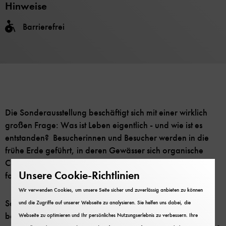
Hinweise
Barrierefrei
Die Sonderausstellung beschäftigt sich mit einer wirklich
großen Frage: Was ist Leben eigentlich - und wie ist es
entstanden? Besucherinnen und Besucher werden in die
frühe Erde geführt, in deren Gewässer sich organische
Chemie zur Biologie entwickelte und sich erste Zellen
Unsere Cookie-Richtlinien
formten.
Wir verwenden Cookies, um unsere Seite sicher und zuverlässig anbieten zu können
Schon die Gestaltung zieht die Blicke auf sich – und
und die Zugriffe auf unserer Webseite zu analysieren. Sie helfen uns dabei, die
beschreibt eines der Themen der Ausstellung: Unter
Webseite zu optimieren und Ihr persönliches Nutzungserlebnis zu verbessern. Ihre