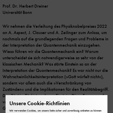
Prof. Dr. Herbert Dreiner
Universität Bonn
Wir nehmen die Verleihung des Physiknobelpreises 2022
an A. Aspect, J. Clauser und A. Zeilinger zum Anlass, um
nochmals auf die grundlegenden Fragen und Probleme in
der Interpretation der Quantenmechanik einzugehen.
Wieso führen wir die Quantenmechanik ein? Warum
unterscheidet sie sich notwendigerweise so sehr von der
klassischen Mechanik? Was störte Einstein so an der
Interpretation der Quantenmechanik? Es war nicht nur die
Wahrscheinlichkeitsinterpretation (»Gott würfelt nicht«),
sondern vor allem auch die »Verschränkung von
Zuständen« und die Implikationen für den Realitätsbegriff.
Das Zitat im Titel ist auch von Einstein. Diese Frage wurde
von J. S. Bell (für mich als Theoretiker der Held der
Unsere Cookie-Richtlinien
Geschichte) so präzisiert, dass Aspect, Clauser und
Wir verwenden Cookies, um unsere Seite sicher und zuverlässig anbieten zu können