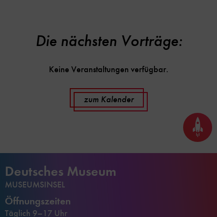
Die nächsten Vorträge:
Keine Veranstaltungen verfügbar.
zum Kalender
Seite
nach
oben
scrol
Deutsches Museum
MUSEUMSINSEL
Öffnungszeiten
Täglich 9–17 Uhr