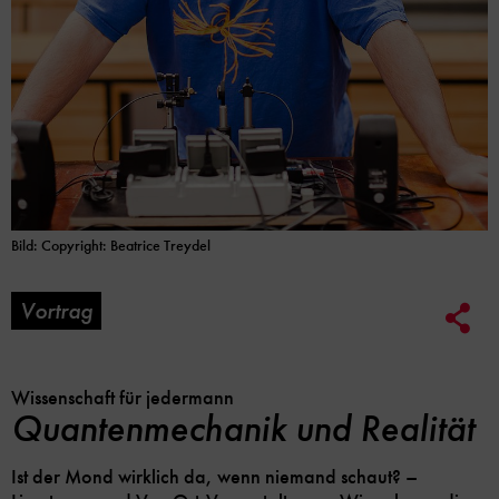
Bild: Copyright: Beatrice Treydel
Vortrag
Soc
Me
Lin
Opt
Wissenschaft für jedermann
Quantenmechanik und Realität
Ist der Mond wirklich da, wenn niemand schaut? –