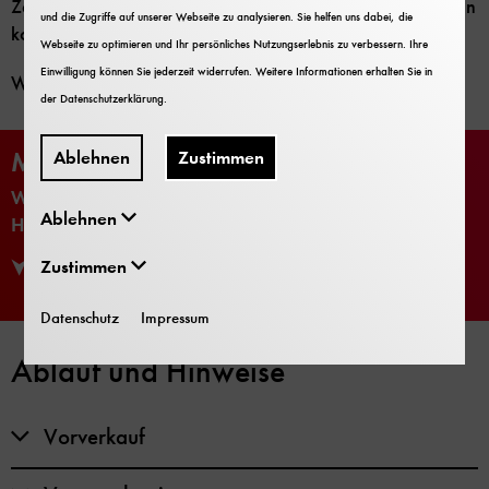
Zeilinger sie schliesslich abschliessend experimentell klären
und die Zugriffe auf unserer Webseite zu analysieren. Sie helfen uns dabei, die
konnten. Naja, für mich abschliessend.
Webseite zu optimieren und Ihr persönliches Nutzungserlebnis zu verbessern. Ihre
Einwilligung können Sie jederzeit widerrufen. Weitere Informationen erhalten Sie in
Weitere Informationen finden sie im Download.
der
Datenschutzerklärung
.
Mehr zum Vortrag
Ablehnen
Zustimmen
Wissenschaft für jedermann, Vortrag von Prof. Dr.
Ablehnen
Herbert Dreiner, 22. März 2023
Zustimmen
Download PDF (PDF 303 KB)
Datenschutz
Impressum
Ablauf und Hinweise
Vorverkauf