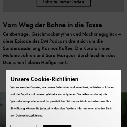
Inhalte immer laden
Vom Weg der Bohne in die Tasse
Centbeträge, Geschmacksmythen und Nachkriegsglück –
diese Episode des DM Podcasts dreht sich um die
Sonderausstellung Kosmos Kaffee. Die Kuratorinnen
Melanie Jahreis und Sara Marquart durchleuchten des
Deutschen liebstes Heißgetränk.
Aus unserem Blog
Unsere Cookie-Richtlinien
Wir verwenden Cookies, um unsere Seite sicher und zuverlässig anbieten zu können
und die Zugriffe auf unserer Webseite zu analysieren. Sie helfen uns dabei, die
Webseite zu optimieren und Ihr persönliches Nutzungserlebnis zu verbessern. Ihre
Einwilligung können Sie jederzeit widerrufen. Weitere Informationen erhalten Sie in
der
Datenschutzerklärung
.