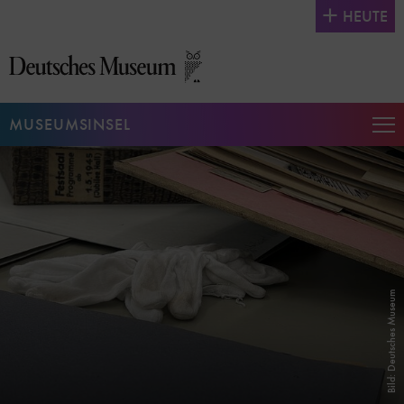
Direkt
HEUTE
zum
Seiteninhalt
springen
MUSEUMSINSEL
Na
auf
un
zu
Bild: Deutsches Museum