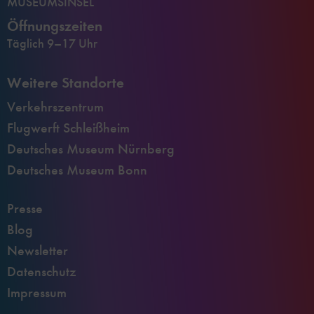
MUSEUMSINSEL
Öffnungszeiten
Täglich 9–17 Uhr
Weitere Standorte
Verkehrszentrum
Flugwerft Schleißheim
Deutsches Museum Nürnberg
Deutsches Museum Bonn
Presse
Blog
Newsletter
Datenschutz
Impressum