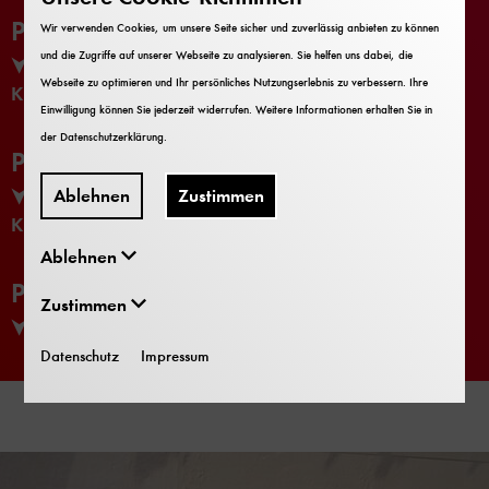
PowerPoint-Präsentation
Wir verwenden Cookies, um unsere Seite sicher und zuverlässig anbieten zu können
und die Zugriffe auf unserer Webseite zu analysieren. Sie helfen uns dabei, die
0Experimentkarten_Balkenbruecke_1.pdf (PDF 363
Webseite zu optimieren und Ihr persönliches Nutzungserlebnis zu verbessern. Ihre
KB)
Einwilligung können Sie jederzeit widerrufen. Weitere Informationen erhalten Sie in
der
Datenschutzerklärung
.
PowerPoint-Präsentation
Ablehnen
Zustimmen
0Experimentkarten_Balkenbruecke2.pdf (PDF 182
KB)
Ablehnen
PowerPoint-Präsentation
Zustimmen
Materialliste_Brueckenbau_MoD.pdf (PDF 193 KB)
Datenschutz
Impressum
Inhaltskarussell