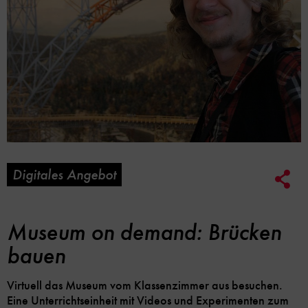
Digitales Angebot
Soc
Me
Lin
Opt
Museum on demand: Brücken
bauen
Virtuell das Museum vom Klassenzimmer aus besuchen.
Eine Unterrichtseinheit mit Videos und Experimenten zum