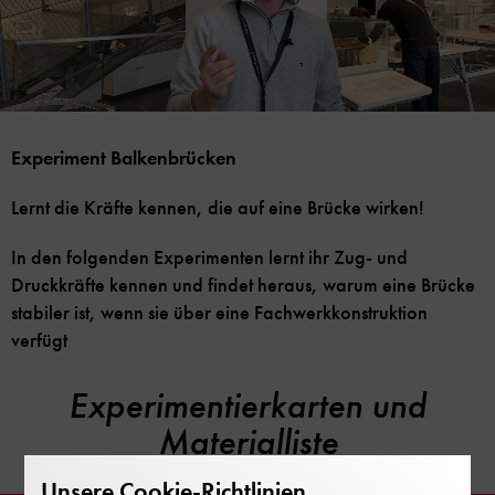
Experiment Balkenbrücken
Lernt die Kräfte kennen, die auf eine Brücke wirken!
In den folgenden Experimenten lernt ihr Zug- und
Druckkräfte kennen und findet heraus, warum eine Brücke
stabiler ist, wenn sie über eine Fachwerkkonstruktion
verfügt
Experimentierkarten und
Materialliste
Unsere Cookie-Richtlinien