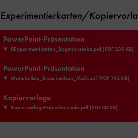
Experimentierkarten/Kopiervorla
PowerPoint-Präsentation
0Experimentkarten_Bogenbruecke.pdf (PDF 238 KB)
PowerPoint-Präsentation
Materialliste_Brueckenbau_MoD.pdf (PDF 193 KB)
Kopiervorlage
KopiervorlagePapierbaustein.pdf (PDF 30 KB)