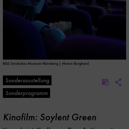
Bild: Deutsches Museum Nürnberg | Maren Burghard
Sonderausstellung
Soc
Im
Me
Kalender
Sonderprogramm
Lin
speicher
Opt
Kinofilm: Soylent Green