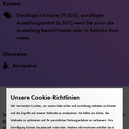
Kosten
Ermäßigte Kinokarte (9,00 €), ermäßigter
Ausstellungseintritt (6,50 €) wenn Sie zuvor die
Ausstellung besucht haben oder im Babylon Kino
waren
Hinweise
Barrierefrei
Unsere Cookie-Richtlinien
Wir verwenden Cookies, um unsere Seite sicher und zuverlässig anbieten zu können
und die Zugriffe auf unserer Webseite zu analysieren. Sie helfen uns dabei, die
In Zusammenarbeit mit dem Babylon Kino am Stadtpark in
Webseite zu optimieren und Ihr persönliches Nutzungserlebnis zu verbessern. Ihre
Fürth zeigt das Zukunftsmuseum Nürnberg eine
Einwilligung können Sie jederzeit widerrufen. Weitere Informationen erhalten Sie in