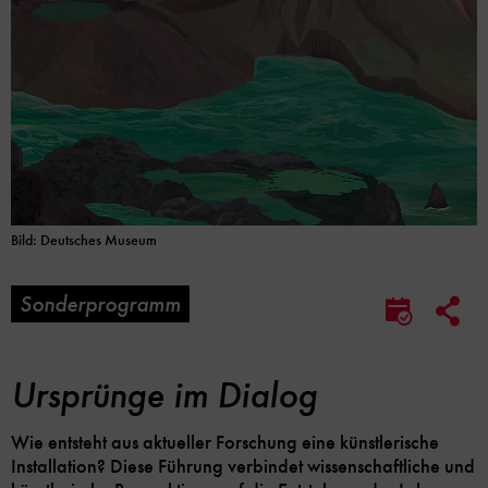
Bild: Deutsches Museum
Sonderprogramm
Soc
Im
Me
Kalender
Lin
speicher
Opt
Ursprünge im Dialog
Wie entsteht aus aktueller Forschung eine künstlerische
Installation? Diese Führung verbindet wissenschaftliche und