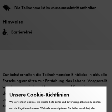
Die Teilnahme ist im Museumseintritt enthalten.
Hinweise
Barrierefrei
Zunächst erhalten die Teilnehmenden Einblicke in aktuelle
Forschungsansätze zur Entstehung des Lebens. Vorgestellt
werden verschiedene Hypothesen und Experimente, mit
denen Forschende heute der Frage nachgehen, wie aus
Unsere Cookie-Richtlinien
unbelebter Materie die ersten lebenden Systeme
Wir verwenden Cookies, um unsere Seite sicher und zuverlässig anbieten zu können
entstanden sein könnten.
und die Zugriffe auf unserer Webseite zu analysieren. Sie helfen uns dabei, die