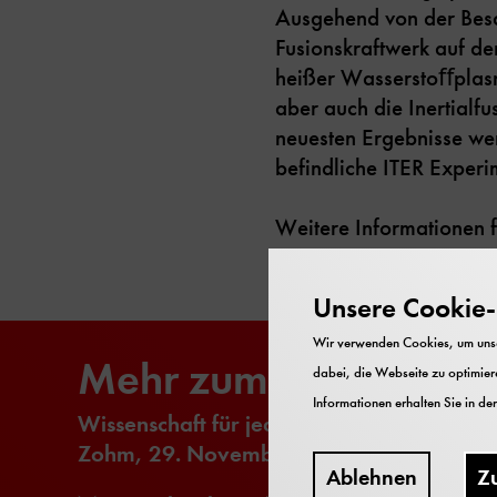
Ausgehend von der Besch
Fusionskraftwerk auf de
heißer Wasserstoﬀplasm
aber auch die Inertialfu
neuesten Ergebnisse wer
befindliche ITER Exper
Weitere Informationen 
Unsere Cookie-R
Wir verwenden Cookies, um unser
Mehr zum Vortrag
dabei, die Webseite zu optimiere
Informationen erhalten Sie in de
Wissenschaft für jedermann, Vortrag von 
Zohm, 29. November 2023
Ablehnen
Z