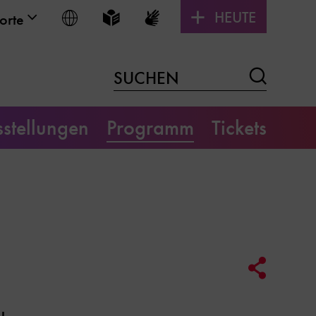
HEUTE
Sprache wählen
Leichte Sprache
Gebärdensprache
orte
Suchen
SUCHEN
stellungen
Programm
Tickets
Social
Media
Link
Optione