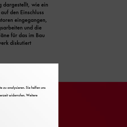
dargestellt, wie ein
 auf den Einschluss
atoren eingegangen,
gsarbeiten und die
läne für das im Bau
rk diskutiert
 zu analysieren. Sie helfen uns
erzeit widerrufen. Weitere