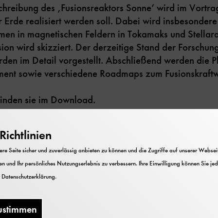
reibung des ‚Fusionsreaktors Sonne‘ wird im Vortrag 
r Erde realisiert werden soll. Dabei wird insbesondere
en in magnetischen Feldern in Tokamaks und Stellar
sion wird skizziert. Der derzeitige Stand der Forschun
den im Detail vorgestellt. Abschließend werden die P
iment sowie verschiedene Roadmaps zum Fusionskraftwe
finden sie im Download.
ichtlinien
e Seite sicher und zuverlässig anbieten zu können und die Zugriffe auf unserer Webseite
n und Ihr persönliches Nutzungserlebnis zu verbessern. Ihre Einwilligung können Sie jed
r
Datenschutzerklärung
.
Prof. Dr. Hartmut
ustimmen