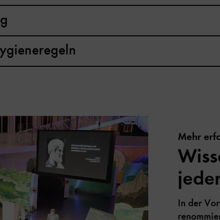
ng
ygieneregeln
Mehr erf
Wiss
jede
In der Vor
renommier