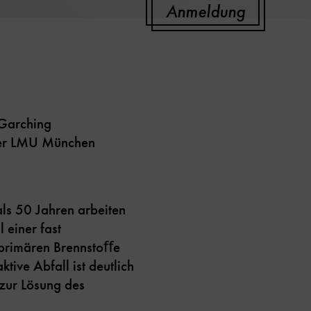
Anmeldung
 Garching
 der LMU München
als 50 Jahren arbeiten
 einer fast
 primären Brennstoﬀe
tive Abfall ist deutlich
 zur Lösung des