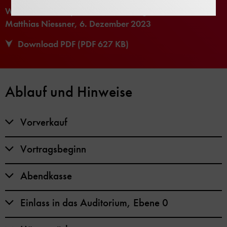
Wissenschaft für jedermann, Vortrag von Prof. Dr.
Matthias Niessner, 6. Dezember 2023
Download PDF (PDF 627 KB)
Ablauf und Hinweise
Vorverkauf
Vortragsbeginn
Abendkasse
Einlass in das Auditorium, Ebene 0