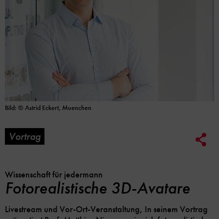
Bild: © Astrid Eckert, Muenchen
Vortrag
Soc
Me
Lin
Opt
Wissenschaft für jedermann
Fotorealistische 3D-Avatare
Livestream und Vor-Ort-Veranstaltung, In seinem Vortrag