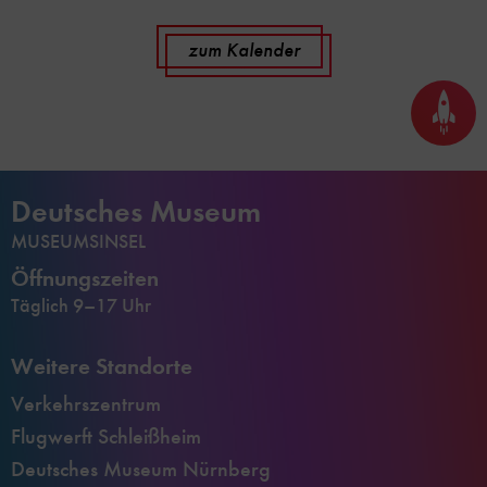
zum Kalender
Seite
nach
oben
scrol
Deutsches Museum
MUSEUMSINSEL
Öffnungszeiten
Täglich 9–17 Uhr
Weitere Standorte
Verkehrszentrum
Flugwerft Schleißheim
Deutsches Museum Nürnberg