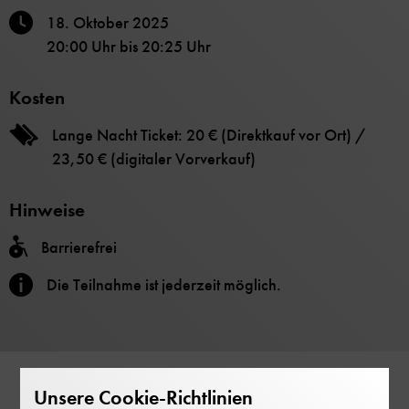
18. Oktober 2025
20:00 Uhr
bis
20:25 Uhr
Kosten
Lange Nacht Ticket: 20 € (Direktkauf vor Ort) /
23,50 € (digitaler Vorverkauf)
Hinweise
Barrierefrei
Die Teilnahme ist jederzeit möglich.
Unsere Cookie-Richtlinien