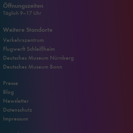
Öffnungszeiten
Täglich 9–17 Uhr
Weitere Standorte
Verkehrszentrum
Flugwerft Schleißheim
Deutsches Museum Nürnberg
Deutsches Museum Bonn
Presse
Blog
Newsletter
Datenschutz
Impressum