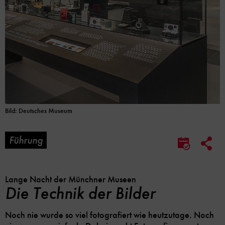
Bild: Deutsches Museum
Führung
Soc
Im
Me
Kalender
Lin
speicher
Opt
Lange Nacht der Münchner Museen
Die Technik der Bilder
Noch nie wurde so viel fotografiert wie heutzutage. Noch