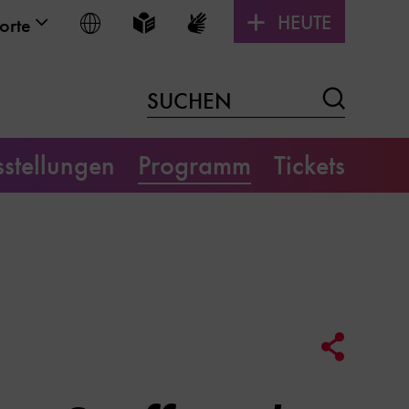
HEUTE
Sprache wählen
Leichte Sprache
Gebärdensprache
orte
Suchen
SUCHEN
stellungen
Programm
Tickets
Social
Media
Link
Optione