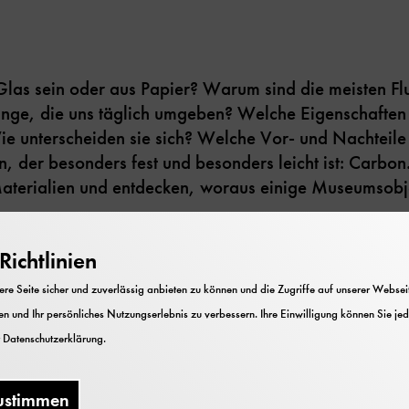
Glas sein oder aus Papier? Warum sind die meisten F
nge, die uns täglich umgeben? Welche Eigenschaften
ie unterscheiden sie sich? Welche Vor- und Nachteile
n, der besonders fest und besonders leicht ist: Carbo
Materialien und entdecken, woraus einige Museumsobj
ichtlinien
e Seite sicher und zuverlässig anbieten zu können und die Zugriffe auf unserer Webseite
n und Ihr persönliches Nutzungserlebnis zu verbessern. Ihre Einwilligung können Sie jed
r
Datenschutzerklärung
.
e Links
ustimmen