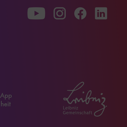
scrollen
Zu
Zu
Zu
unserer
unserer
unserer
Youtube-
Instagram-
Faceboo
Seite
Seite
Seite
 App
iheit