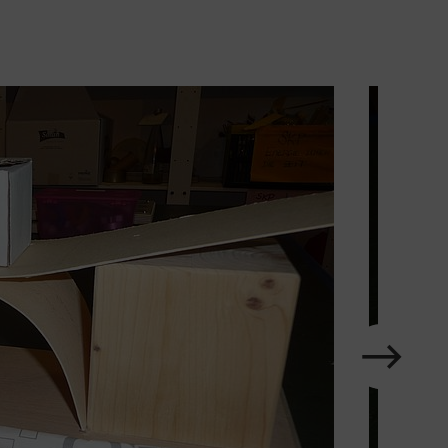
Karussell
im
Element
nächstes
Zeige