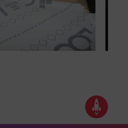
Seite
nach
oben