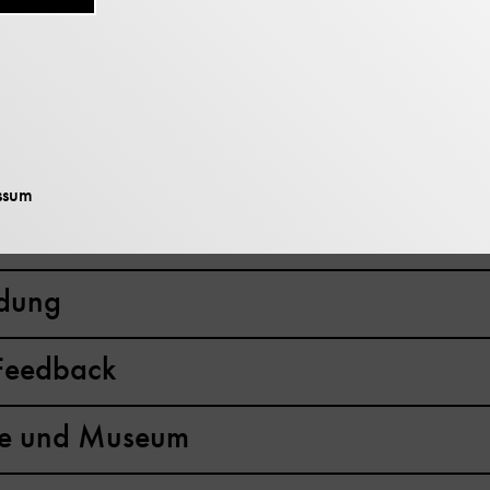
hulklassenprogrammen wissen müssen.
tritt
uch
ssum
programme buchen
ldung
Feedback
ule und Museum