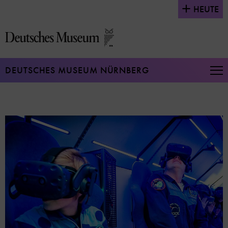
Direkt
HEUTE
zum
Seiteninhalt
springen
DEUTSCHES MUSEUM NÜRNBERG
Na
auf
un
zu