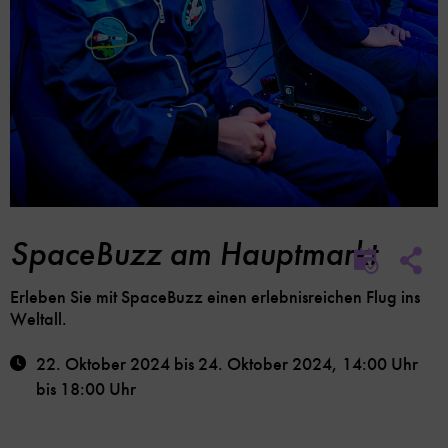
SpaceBuzz am Hauptmarkt
Soc
Im
Me
Kalender
Lin
Erleben Sie mit SpaceBuzz einen erlebnisreichen Flug ins
speicher
Opt
Weltall.
22. Oktober 2024
bis
24. Oktober 2024
,
14:00 Uhr
bis
18:00 Uhr