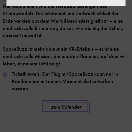
Heimatplaneten und die Herausforderungen des
Klimawandels. Die Schönheit und Zerbrechlichkeit der
Erde werden aus dem Weltall besonders greifbar – eine
eindrucksvolle Erinnerung daran, wie wichtig der Schutz
unserer Umwelt ist.
SpaceBuzz ist mehr als nur ein VR-Erlebnis – es ist eine
eindrucksvolle Mission, die uns den Planeten, auf dem wir
leben, in neuem Licht zeigt.
Tickethinweis: Der Flug mit SpaceBuzz kann nur in
Kombination mit einem Museumticket erworben
werden.
zum Kalender