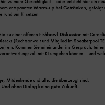
itt hin zu mehr Gerechtigkeit – oder entsteht hier ein 
einem entspannten
Warm-up bei Getränken
, gefolgt
se rund um KI setzen.
Sie zu einer offenen
Fishbowl-Diskussion
mit Corneli
iercks (Rechtsanwalt und Mitglied im Speakerpool T
n) ein: Kommen Sie miteinander ins Gespräch, teilen 
r verantwortungsvoll mit KI umgehen können – und wel
e, Mitdenkende und alle, die überzeugt sind:
 Und ohne Dialog keine gute Zukunft.