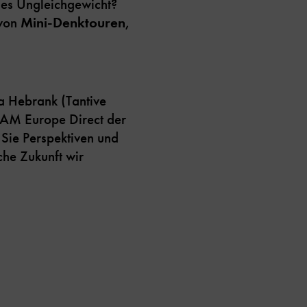
neues Ungleichgewicht?
 von
Mini-Denktouren
,
a Hebrank (Tantive
EAM Europe Direct der
Sie Perspektiven und
che Zukunft wir