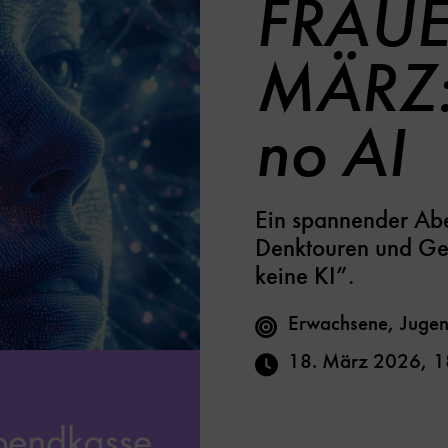
FRAU
MÄRZ:
no AI
Ein spannender Abe
Denktouren und G
keine KI”.
Erwachsene, Jugen
18. März 2026
,
1