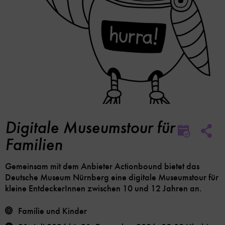
Digitale Museumstour für
Soc
Im
Me
Familien
Kalender
Lin
speicher
Opt
Gemeinsam mit dem Anbieter Actionbound bietet das
Deutsche Museum Nürnberg eine digitale Museumstour für
kleine EntdeckerInnen zwischen 10 und 12 Jahren an.
Familie und Kinder