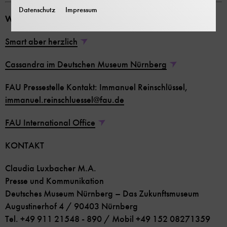
Datenschutz
Impressum
Weiterführende Infos:
Smart aber herzlich
Cassandra im Deutschen Museum Nürnberg
FAU Pressestelle Kontakt: Immanuel Reinschlüssel,
immanuel.reinschluessel
@
fau.de
FAU International Office
KONTAKT
Claudia Luxbacher M.A.
Presse und Kommunikation
Deutsches Museum Nürnberg – Das Zukunftsmuseum
Augustinerhof 4 / 90403 Nürnberg
Tel. +49 911 21548 - 890 / Mobil +49 152 08271359