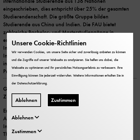
internationale Studierende aus 136 Nationen
eingeschrieben, dies entspricht über 25% der gesamten
Studierendenschaft. Die größte Gruppe bilden
Studierende aus China und Indien. Die FAU bietet
zahlreiche Bachelor- und Masterstudiengänge in
englischer Sprache an. Die zentrale Anlaufstelle ist das
Unsere Cookie-Richtlinien
International Office der FAU, das Beratung und
Wir verwenden Cookies, um unsere Seite sicher und zuverlässig anbieten zu können
Information bietet, sowie die Welcome Week für
und die Zugriffe auf unserer Webseite zu analysieren. Sie helfen uns dabei, die
internationale Studierende organisiert. (Quelle:
Webseite zu optimieren und Ihr persönliches Nutzungserlebnis zu verbessern. Ihre
Pressestelle der FAU)
Einwilligung können Sie jederzeit widerrufen. Weitere Informationen erhalten Sie in
der
Datenschutzerklärung
.
Grunddaten: Deutsches Museum Nürnberg – Das
Zukunftsmuseum:
Ablehnen
Zustimmen
Eröffnung: 17. September 2021
Ablehnen
Ausstellungsfläche: 2900 Quadratmeter
Inhaltlicher Schwerpunkt: Technik-ethische Fragen; 5
Zustimmen
Themenbereiche.