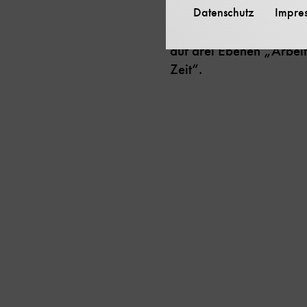
Datenschutz
Impre
Naturwissenschaften. In
Trends kulturellen Einfl
auf drei Ebenen „Arbei
Zeit“.