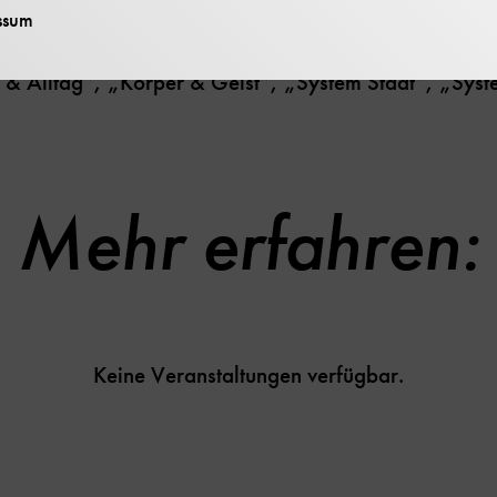
ssum
 fünf Themenbereichen werden neueste wissenschaftli
üssen aus der Science Fiction gegenübergestellt und hi
t & Alltag“, „Körper & Geist“, „System Stadt“, „Sy
Mehr erfahren:
Keine Veranstaltungen verfügbar.