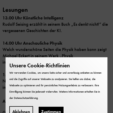
Lesungen
13.00 Uhr Künstliche Intelligenz
Rudolf Seising erzählt in seinem Buch „Es denkt nicht!“ die
vergessenen Geschichten der KI.
14.00 Uhr Anschauliche Physik
Welch wunderschöne Seiten die Physik haben kann zeigt
Michael Eckert in seinem Werk „Physik
im Schlosspark“.
Unsere Cookie-Richtlinien
Wir verwenden Cookies, um unsere Seite sicher und zuverlässig anbieten zu können
15.00 Uhr Frauenpower
und die Zugriffe auf unserer Webseite zu analysieren. Sie helfen uns dabei, die
Namhafte Erfinderinnen und Wissenschaftlerinnen stehen
Webseite zu optimieren und Ihr persönliches Nutzungserlebnis zu verbessern. Ihre
im Mittelpunkt von Melanie Jahreis Buch „Rebel Minds“.
Einwilligung können Sie jederzeit widerrufen. Weitere Informationen erhalten Sie in
der
Datenschutzerklärung
.
Außerdem:
Ablehnen
Zustimmen
Gewinnen Sie bei unserem Quiz tolle Preise, stöbern Sie