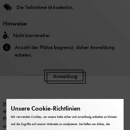
Die Teilnahme ist kostenlos.
Hinweise
Nicht barrierefrei
Anzahl der Plätze begrenzt, daher Anmeldung
erbeten.
Anmeldung
Die Veranstaltungsreihe der Bibliothek des Deutschen
Unsere Cookie-Richtlinien
Museums bietet wissenschaftlichen Autor:innen eine
Wir verwenden Cookies, um unsere Seite sicher und zuverlässig anbieten zu können
Plattform um ihre Werke aus Naturwissenschaft, Technik
und die Zugriffe auf unserer Webseite zu analysieren. Sie helfen uns dabei, die
und Umwelt im Rahmen eines Vortrags vorzustellen.