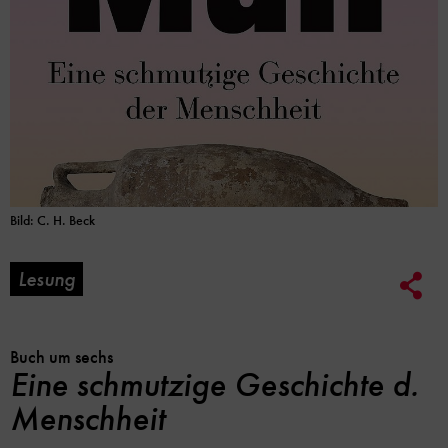
Bild: C. H. Beck
Lesung
Soc
Me
Lin
Opt
Buch um sechs
Eine schmutzige Geschichte d.
Menschheit