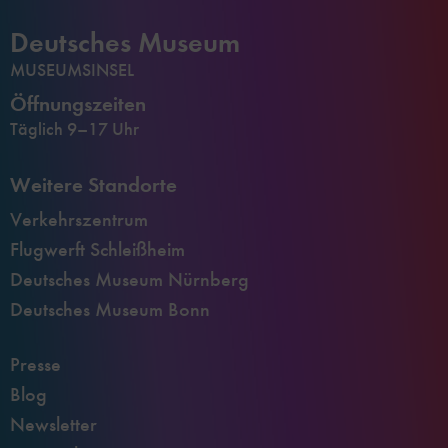
Deutsches Museum
MUSEUMSINSEL
Öffnungszeiten
Täglich 9–17 Uhr
Weitere Standorte
Verkehrszentrum
Flugwerft Schleißheim
Deutsches Museum Nürnberg
Deutsches Museum Bonn
Presse
Blog
Newsletter