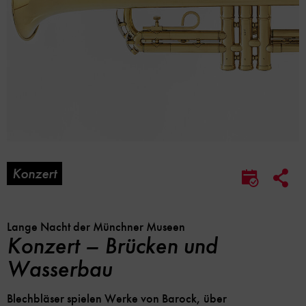
Konzert
Soc
Im
Me
Kalender
Lin
speicher
Opt
Lange Nacht der Münchner Museen
Konzert – Brücken und
Wasserbau
Blechbläser spielen Werke von Barock, über