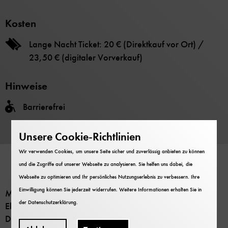
Kosten
Lange Nacht Ticket: 20 € (Direktkauf vor Ort) /
23,50 € (digitaler Vorverkauf)
Hinweise
Barrierefrei
Unsere Cookie-Richtlinien
Wir verwenden Cookies, um unsere Seite sicher und zuverlässig anbieten zu können
und die Zugriffe auf unserer Webseite zu analysieren. Sie helfen uns dabei, die
Webseite zu optimieren und Ihr persönliches Nutzungserlebnis zu verbessern. Ihre
Einwilligung können Sie jederzeit widerrufen. Weitere Informationen erhalten Sie in
Mario Martos Nieto, Trompete Nico Samitz, Trompete
der
Datenschutzerklärung
.
Elmar Spier, Posaune
Damien Lingard, Posaune